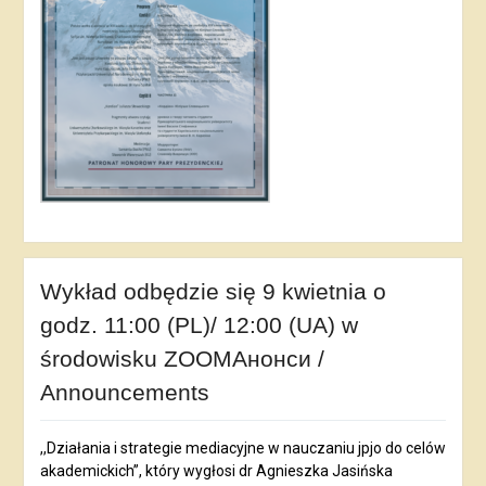
Wykład odbędzie się 9 kwietnia o
godz. 11:00 (PL)/ 12:00 (UA) w
środowisku ZOOMАнонси /
Announcements
,,Działania i strategie mediacyjne w nauczaniu jpjo do celów
akademickich”, który wygłosi dr Agnieszka Jasińska