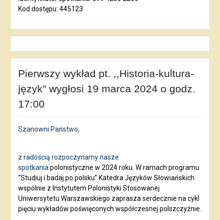
Kod dostępu: 445123
Pierwszy wykład pt. ,,Historia-kultura-
język” wygłosi 19 marca 2024 o godz.
17:00
Szanowni Państwo,
z radością rozpoczynamy nasze
spotkania
polonistyczne w 2024 roku. W ramach programu
“Studiuj i badaj po polsku” Katedra Języków Słowiańskich
wspólnie z Instytutem Polonistyki Stosowanej
Uniwersytetu Warszawskiego zaprasza serdecznie na cykl
pięciu wykładów poświęconych współczesnej polszczyźnie.