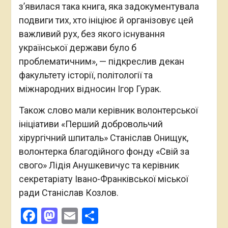
з’явилася така книга, яка задокументувала
подвиги тих, хто ініціює й організовує цей
важливий рух, без якого існування
української держави було б
проблематичним», — підкреслив декан
факультету історії, політології та
міжнародних відносин Ігор Гурак.
Також слово мали керівник волонтерської
ініціативи «Перший добровольчий
хірургічний шпиталь» Станіслав Онищук,
волонтерка благодійного фонду «Свій за
свого» Лідія Анушкевичус та керівник
секретаріату Івано-Франківської міської
ради Станіслав Козлов.
Facebook
Mastodon
Email
Поділитися