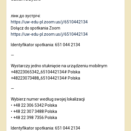
лінк до зустрічі:
https://uw-edu-pl.zoom.us/j/6510442134
Dołącz do spotkania Zoom
https://uw-edu-pl.zoom.us/j/6510442134
Identyfikator spotkania: 651 044 2134
—
Wystarczy jedno stuknięcie na urządzeniu mobilnym
+48223065342,,6510442134# Polska
+48223073488,,6510442134# Polska
—
Wybierz numer według swojej lokalizacji
• +48 22 306 5342 Polska
• +48 22 307 3488 Polska
• +48 22 398 7356 Polska
Identyfikator spotkania: 651 044 2134