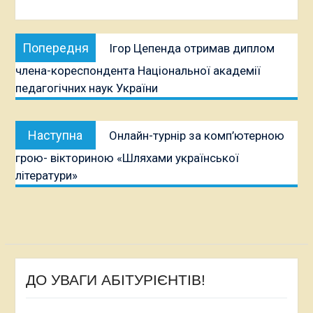
Навігація
Попередня
Попередня
Ігор Цепенда отримав диплом
записів
публікація:
члена-кореспондента Національної академії
педагогічних наук України
Наступна
Наступна
Онлайн-турнір за комп’ютерною
публікація:
грою- вікториною «Шляхами української
літератури»
ДО УВАГИ АБІТУРІЄНТІВ!