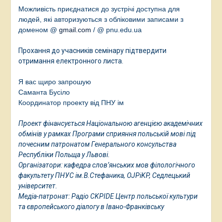
Можливість приєднатися до зустрічі доступна для
людей, які авторизуються з обліковими записами з
доменом @
gmail.com
/
@ pnu.edu.ua
Прохання до учасників семінару підтвердити
отримання електронного листа.
Я вас щиро запрошую
Саманта Бусіло
Координатор проекту від ПНУ ім
Проект фінансується Національною агенцією академічних
обмінів у рамках Програми сприяння польській мові під
почесним патронатом Генерального консульства
Республіки Польща у Львові.
Організатори: кафедра слов’янських мов філологічного
факультету ПНУС ім.В.Стефаника, OJPiKP, Седлецький
університет.
Медіа-патронат: Радіо CKPIDE Центр польської культури
та європейського діалогу в Івано-Франківську