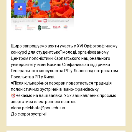
Щиро запрошуємо взяти участь у XVI Орфографічному
конкурсі для студентської молоді, організованому
Центром полоністики Карпатського національного
університету імені Василя Стефаника за підтримки
Генерального консульства РП у Львові під патронатом
Посольства РП у Києві.
♥️Після кількарічної перерви повертається традиція
полоністичних зустрічей в Івано-Франківську.
Чекаємо на ваші заявки. Усіх зацікавлених просимо
звертатися електронною поштою:
olena.pelekhata@pnu.edu.ua
До скорої зустрічі!