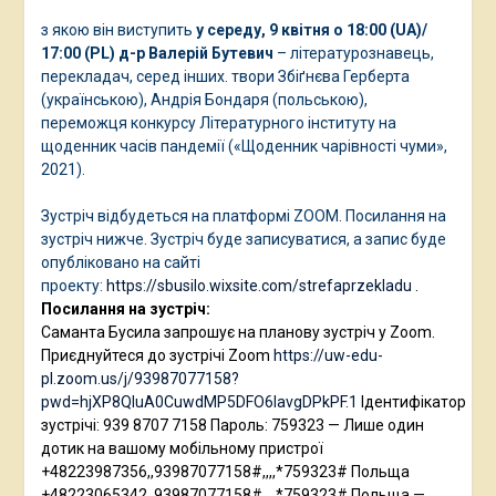
з якою він виступить
у середу, 9 квітня о 18:00 (UA)/
17:00 (PL)
д-р Валерій Бутевич
– літературознавець,
перекладач, серед інших. твори Збіґнєва Герберта
(українською), Андрія Бондаря (польською),
переможця конкурсу Літературного інституту на
щоденник часів пандемії («Щоденник чарівності чуми»,
2021).
Зустріч відбудеться на платформі ZOOM. Посилання на
зустріч нижче. Зустріч буде записуватися, а запис буде
опубліковано на сайті
проекту:
https://sbusilo.wixsite.com/strefaprzekladu
.
Посилання на зустріч:
Саманта Бусила запрошує на планову зустріч у Zoom.
Приєднуйтеся до зустрічі Zoom
https://uw-edu-
pl.zoom.us/j/93987077158?
pwd=hjXP8QIuA0CuwdMP5DFO6IavgDPkPF.1
Ідентифікатор
зустрічі: 939 8707 7158 Пароль: 759323 — Лише один
дотик на вашому мобільному пристрої
+48223987356,,93987077158#,,,,*759323# Польща
+48223065342,,93987077158#,,,,*759323# Польща —