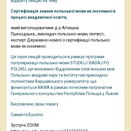
відкриту лекцію на тему:
Сертифікація знання польської мови як іноземної в
процесі академічної освіти,
який
виголошуватиме д-р Аґнєшка
Пшеходзька
,
викладач польської мови, лінгвіст,
експерт Державної комісії з сертифікації польської
мови як іноземної.
Ця серія лекцій проводиться в рамках програми
популяризації польської мови STUDIUJ I BADAJ PO
POLSKU, організованої Відділенням слов’янських мов
Польської академії наук та Інститутом прикладної
полоністики Варшавського університету, що
фінансується NAWA в рамках почесним патронатом
Генерального консульства Республіки Польща у Львові.
Висловлюю свою повагу
Саманта Бусілло
Зустрічі ZOOM: