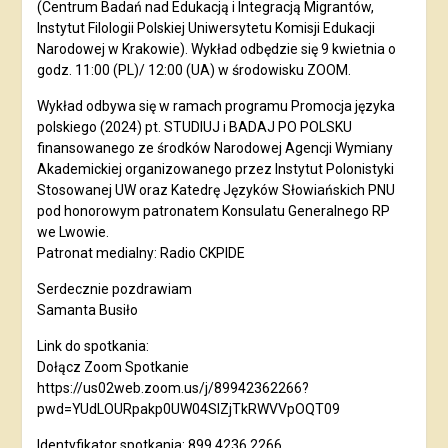
(Centrum Badań nad Edukacją i Integracją Migrantów,
Instytut Filologii Polskiej Uniwersytetu Komisji Edukacji
Narodowej w Krakowie). Wykład odbędzie się 9 kwietnia o
godz. 11:00 (PL)/ 12:00 (UA) w środowisku ZOOM.
Wykład odbywa się w ramach programu Promocja języka
polskiego (2024) pt. STUDIUJ i BADAJ PO POLSKU
finansowanego ze środków Narodowej Agencji Wymiany
Akademickiej organizowanego przez Instytut Polonistyki
Stosowanej UW oraz Katedrę Języków Słowiańskich PNU
pod honorowym patronatem Konsulatu Generalnego RP
we Lwowie.
Patronat medialny: Radio CKPIDE
Serdecznie pozdrawiam
Samanta Busiło
Link do spotkania:
Dołącz Zoom Spotkanie
https://us02web.zoom.us/j/89942362266?
pwd=YUdLOURpakp0UW04SlZjTkRWVVpOQT09
Identyfikator spotkania: 899 4236 2266