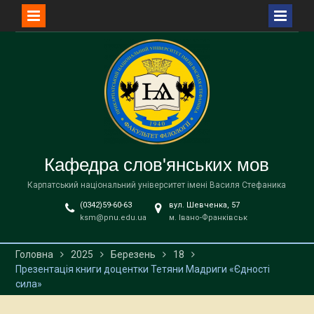
Перейти
до
вмісту
Кафедра слов'янських мов
Карпатський національний університет імені Василя Стефаника
(0342)59-60-63
вул. Шевченка, 57
ksm@pnu.edu.ua
м. Івано-Франківськ
Головна
2025
Березень
18
Презентація книги доцентки Тетяни Мадриги «Єдності
сила»