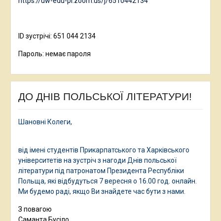
https://uw-edu-pl.zoom.us/j/6510442134
ID зустрічі: 651 044 2134
Пароль: немає пароля
ДО ДНІВ ПОЛЬСЬКОЇ ЛІТЕРАТУРИ!
Шановні Колеги,
від імені студентів Прикарпатського та Харківського
університетів на зустріч з нагоди Днів польської
літератури під патронатом Президента Республіки
Польща, які відбудуться 7 вересня о 16.00 год. онлайн.
Ми будемо раді, якщо Ви знайдете час бути з нами.
З повагою
Саманта Бусіло