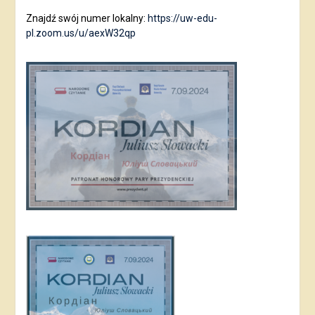
Znajdź swój numer lokalny:
https://uw-edu-
pl.zoom.us/u/aexW32qp