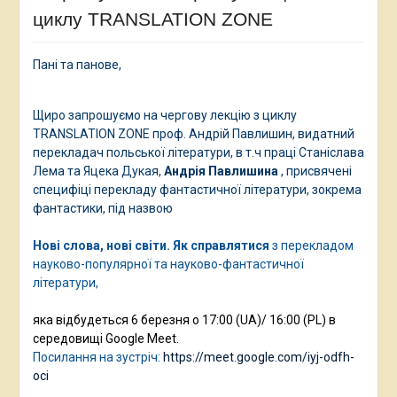
циклу TRANSLATION ZONE
Пані та панове,
Щиро запрошуємо на чергову лекцію з циклу
TRANSLATION ZONE проф. Андрій Павлишин, видатний
перекладач польської літератури, в т.ч праці Станіслава
Лема та Яцека Дукая,
Андрія Павлишина
, присвячені
специфіці перекладу фантастичної літератури, зокрема
фантастики, під назвою
Нові слова, нові світи. Як
справлятися
з перекладом
науково-популярної та науково-фантастичної
літератури,
яка відбудеться 6 березня о 17:00 (UA)/ 16:00 (PL) в
середовищі Google Meet.
Посилання на зустріч:
https://meet.google.com/iyj-odfh-
oci