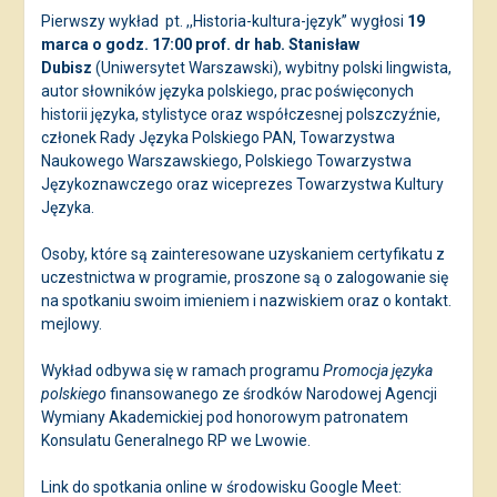
Pierwszy wykład
pt. ,,Historia-kultura-język” wygłosi
19
marca o godz. 17:00 prof. dr hab. Stanisław
Dubisz
(Uniwersytet Warszawski), wybitny polski lingwista,
autor słowników języka polskiego, prac poświęconych
historii języka, stylistyce oraz współczesnej polszczyźnie,
członek Rady Języka Polskiego PAN, Towarzystwa
Naukowego Warszawskiego, Polskiego Towarzystwa
Językoznawczego oraz wiceprezes Towarzystwa Kultury
Języka.
Osoby, które są zainteresowane uzyskaniem certyfikatu z
uczestnictwa w programie, proszone są o zalogowanie się
na spotkaniu swoim imieniem i nazwiskiem oraz o kontakt.
mejlowy.
Wykład odbywa się w ramach programu
Promocja języka
polskiego
finansowanego ze środków Narodowej Agencji
Wymiany Akademickiej pod honorowym patronatem
Konsulatu Generalnego RP we Lwowie.
Link do spotkania online w środowisku Google Meet: