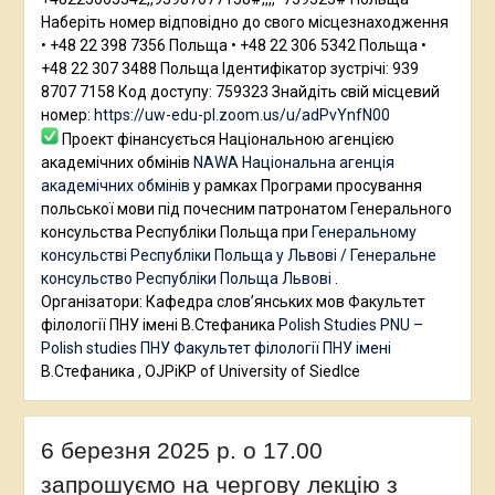
Наберіть номер відповідно до свого місцезнаходження
• +48 22 398 7356 Польща • +48 22 306 5342 Польща •
+48 22 307 3488 Польща Ідентифікатор зустрічі: 939
8707 7158 Код доступу: 759323 Знайдіть свій місцевий
номер:
https://uw-edu-pl.zoom.us/u/adPvYnfN00
Проект фінансується Національною агенцією
академічних обмінів
NAWA Національна агенція
академічних обмінів
у рамках Програми просування
польської мови під почесним патронатом Генерального
консульства Республіки Польща при
Генеральному
консульстві Республіки Польща у Львові / Генеральне
консульство Республіки Польща Львові
.
Організатори: Кафедра слов’янських мов Факультет
філології ПНУ імені В.Стефаника
Polish Studies PNU –
Polish studies ПНУ
Факультет філології ПНУ імені
В.Стефаника , OJPiKP of University of Siedlce
6 березня 2025 р. о 17.00
запрошуємо на чергову лекцію з