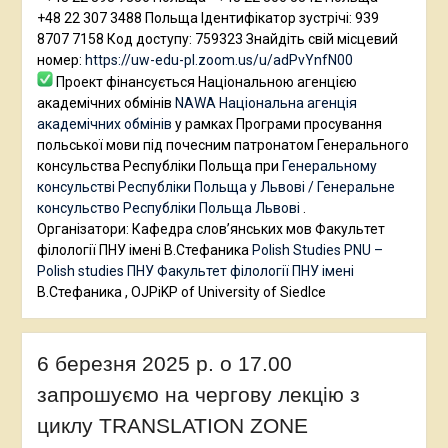
+48 22 307 3488 Польща Ідентифікатор зустрічі: 939
8707 7158 Код доступу: 759323 Знайдіть свій місцевий
номер:
https://uw-edu-pl.zoom.us/u/adPvYnfN00
Проект фінансується Національною агенцією
академічних обмінів
NAWA Національна агенція
академічних обмінів
у рамках Програми просування
польської мови під почесним патронатом Генерального
консульства Республіки Польща при
Генеральному
консульстві Республіки Польща у Львові / Генеральне
консульство Республіки Польща Львові
.
Організатори: Кафедра слов’янських мов Факультет
філології ПНУ імені В.Стефаника
Polish Studies PNU –
Polish studies ПНУ
Факультет філології ПНУ імені
В.Стефаника , OJPiKP of University of Siedlce
6 березня 2025 р. о 17.00
запрошуємо на чергову лекцію з
циклу TRANSLATION ZONE