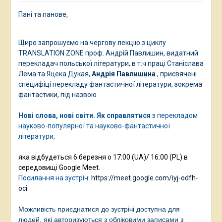
Пані та панове,
Щиро запрошуємо на чергову лекцію з циклу
TRANSLATION ZONE проф. Андрій Павлишин, видатний
перекладач польської літератури, в т.ч праці Станіслава
Лема та Яцека Дукая,
Андрія Павлишина
, присвячені
специфіці перекладу фантастичної літератури, зокрема
фантастики, під назвою
Нові слова, нові світи. Як
справлятися
з перекладом
науково-популярної та науково-фантастичної
літератури,
яка відбудеться 6 березня о 17:00 (UA)/ 16:00 (PL) в
середовищі Google Meet.
Посилання на зустріч:
https://meet.google.com/iyj-odfh-
oci
Можливість приєднатися до зустрічі доступна для
людей, які авторизуються з обліковими записами з