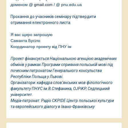
доменом @
gmail.com
/
@ pnu.edu.ua
Прохання до учасників семінару підтвердити
отримання електронного листа.
Я вас щиро запрошую
Саманта Бусіло
Координатор проекту від ПНУ ім
Проект фінансується Національною агенцією академічних
обмінів у рамках Програми сприяння польській мові під
почесним патронатом Генерального консульства
Республіки Польща у Львові.
Організатори: кафедра слов’янських мов філологічного
факультету ПНУС ім.В.Стефаника, OJPiKP, Седлецький
університет.
Медіа-патронат: Радіо CKPIDE Центр польської культури
та європейського діалогу в Івано-Франківську