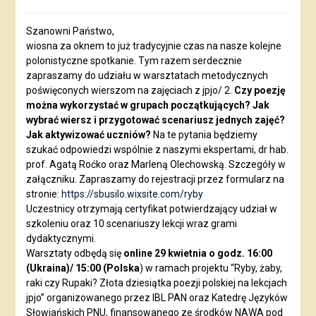
Szanowni Państwo,
wiosna za oknem to już tradycyjnie czas na nasze kolejne
polonistyczne spotkanie. Tym razem serdecznie
zapraszamy do udziału w warsztatach metodycznych
poświęconych wierszom na zajęciach z jpjo/ 2.
Czy poezję
można wykorzystać w grupach początkujących? Jak
wybrać wiersz i przygotować scenariusz jednych zajęć?
Jak aktywizować uczniów?
Na te pytania będziemy
szukać odpowiedzi wspólnie z naszymi ekspertami, dr hab.
prof. Agatą Roćko oraz Marleną Olechowską. Szczegóły w
załączniku. Zapraszamy do rejestracji przez formularz na
stronie:
https://sbusilo.wixsite.com/ryby
Uczestnicy otrzymają certyfikat potwierdzający udział w
szkoleniu oraz 10 scenariuszy lekcji wraz grami
dydaktycznymi.
Warsztaty odbędą się
online 29 kwietnia o godz. 16:00
(Ukraina)/ 15:00 (Polska
) w ramach projektu “Ryby, żaby,
raki czy Rupaki? Złota dziesiątka poezji polskiej na lekcjach
jpjo” organizowanego przez IBL PAN oraz Katedrę Języków
Słowiańskich PNU, finansowanego ze środków NAWA pod