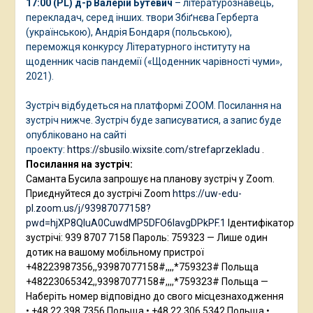
17:00 (PL)
д-р Валерій Бутевич
– літературознавець,
перекладач, серед інших. твори Збіґнєва Герберта
(українською), Андрія Бондаря (польською),
переможця конкурсу Літературного інституту на
щоденник часів пандемії («Щоденник чарівності чуми»,
2021).
Зустріч відбудеться на платформі ZOOM. Посилання на
зустріч нижче. Зустріч буде записуватися, а запис буде
опубліковано на сайті
проекту:
https://sbusilo.wixsite.com/strefaprzekladu
.
Посилання на зустріч:
Саманта Бусила запрошує на планову зустріч у Zoom.
Приєднуйтеся до зустрічі Zoom
https://uw-edu-
pl.zoom.us/j/93987077158?
pwd=hjXP8QIuA0CuwdMP5DFO6IavgDPkPF.1
Ідентифікатор
зустрічі: 939 8707 7158 Пароль: 759323 — Лише один
дотик на вашому мобільному пристрої
+48223987356,,93987077158#,,,,*759323# Польща
+48223065342,,93987077158#,,,,*759323# Польща —
Наберіть номер відповідно до свого місцезнаходження
• +48 22 398 7356 Польща • +48 22 306 5342 Польща •