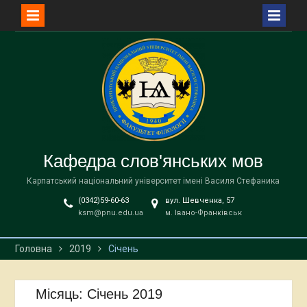
Перейти
до
вмісту
Кафедра слов'янських мов
Карпатський національний університет імені Василя Стефаника
(0342)59-60-63
вул. Шевченка, 57
ksm@pnu.edu.ua
м. Івано-Франківськ
Головна
2019
Січень
Місяць:
Січень 2019