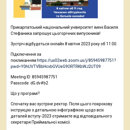
Прикарпатський національний університет імені Василя
Стефаника запрошує цьогорічних випускників!
Зустріч відбудеться онлайн 8 квітня 2023 року об 11:00.
Підключення за
покликанням
https://us02web.zoom.us/j/85945987751?
pwd=Y0hUVTVBbHcvbGVUeG9ORTRKbWJ2UT09
Meeting ID: 85945987751
Passcode: dG.dv#b2
Що у програмі?
Спочатку вас зустріне ректор. Після цього покрокову
інструкцію з детальною інфографікою щодо всіх
деталей вступу-2023 отримаєте від відповідального
секретаря Приймальної комісії.