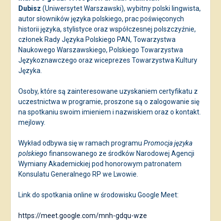
Dubisz
(Uniwersytet Warszawski), wybitny polski lingwista,
autor słowników języka polskiego, prac poświęconych
historii języka, stylistyce oraz współczesnej polszczyźnie,
członek Rady Języka Polskiego PAN, Towarzystwa
Naukowego Warszawskiego, Polskiego Towarzystwa
Językoznawczego oraz wiceprezes Towarzystwa Kultury
Języka.
Osoby, które są zainteresowane uzyskaniem certyfikatu z
uczestnictwa w programie, proszone są o zalogowanie się
na spotkaniu swoim imieniem i nazwiskiem oraz o kontakt.
mejlowy.
Wykład odbywa się w ramach programu
Promocja języka
polskiego
finansowanego ze środków Narodowej Agencji
Wymiany Akademickiej pod honorowym patronatem
Konsulatu Generalnego RP we Lwowie.
Link do spotkania online w środowisku Google Meet:
https://meet.google.com/mnh-gdqu-wze