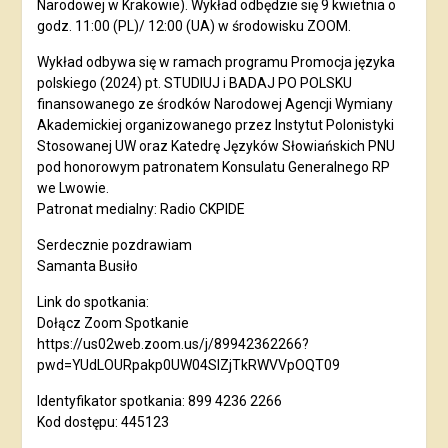
Narodowej w Krakowie). Wykład odbędzie się 9 kwietnia o
godz. 11:00 (PL)/ 12:00 (UA) w środowisku ZOOM.
Wykład odbywa się w ramach programu Promocja języka
polskiego (2024) pt. STUDIUJ i BADAJ PO POLSKU
finansowanego ze środków Narodowej Agencji Wymiany
Akademickiej organizowanego przez Instytut Polonistyki
Stosowanej UW oraz Katedrę Języków Słowiańskich PNU
pod honorowym patronatem Konsulatu Generalnego RP
we Lwowie.
Patronat medialny: Radio CKPIDE
Serdecznie pozdrawiam
Samanta Busiło
Link do spotkania:
Dołącz Zoom Spotkanie
https://us02web.zoom.us/j/89942362266?
pwd=YUdLOURpakp0UW04SlZjTkRWVVpOQT09
Identyfikator spotkania: 899 4236 2266
Kod dostępu: 445123