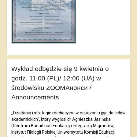
Wykład odbędzie się 9 kwietnia o
godz. 11:00 (PL)/ 12:00 (UA) w
środowisku ZOOMАнонси /
Announcements
,,Działania i strategie mediacyjne w nauczaniu jpjo do celów
akademickich”, który wygłosi dr Agnieszka Jasińska
(Centrum Badań nad Edukacją i Integracją Migrantów,
Instytut Filologii Polskiej Uniwersytetu Komisji Edukacji