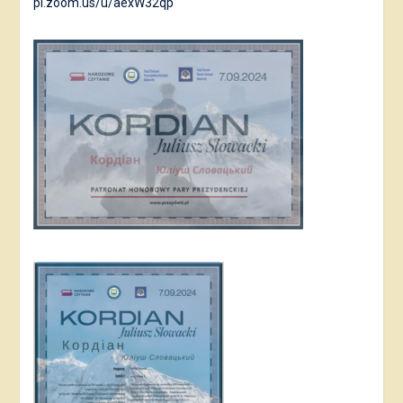
pl.zoom.us/u/aexW32qp