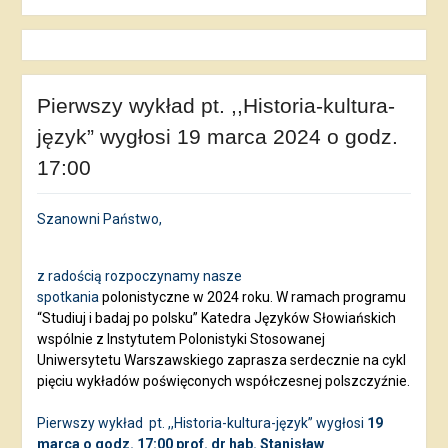
Pierwszy wykład pt. ,,Historia-kultura-
język” wygłosi 19 marca 2024 o godz.
17:00
Szanowni Państwo,
z radością rozpoczynamy nasze
spotkania
polonistyczne w 2024 roku. W ramach programu
“Studiuj i badaj po polsku” Katedra Języków Słowiańskich
wspólnie z Instytutem Polonistyki Stosowanej
Uniwersytetu Warszawskiego zaprasza serdecznie na cykl
pięciu wykładów poświęconych współczesnej polszczyźnie.
Pierwszy wykład
pt. ,,Historia-kultura-język” wygłosi
19
marca o godz. 17:00 prof. dr hab. Stanisław