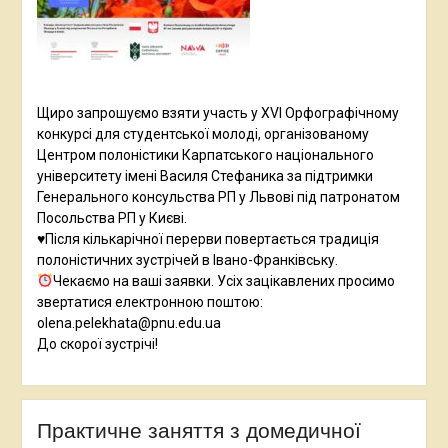
Щиро запрошуємо взяти участь у XVI Орфографічному
конкурсі для студентської молоді, організованому
Центром полоністики Карпатського національного
університету імені Василя Стефаника за підтримки
Генерального консульства РП у Львові під патронатом
Посольства РП у Києві.
♥️Після кількарічної перерви повертається традиція
полоністичних зустрічей в Івано-Франківську.
Чекаємо на ваші заявки. Усіх зацікавлених просимо
звертатися електронною поштою:
olena.pelekhata@pnu.edu.ua
До скорої зустрічі!
Практичне заняття з домедичної