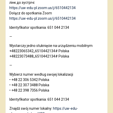
лінк до зустрічі:
https://uw-edu-pl.zoom.us/j/6510442134
Dołącz do spotkania Zoom
https://uw-edu-pl.zoom.us/j/6510442134
Identyfikator spotkania: 651 044 2134
—
Wystarczy jedno stuknięcie na urządzeniu mobilnym
+48223065342,,6510442134# Polska
+48223073488,,6510442134# Polska
—
Wybierz numer według swojej lokalizacji
• +48 22 306 5342 Polska
• +48 22 307 3488 Polska
• +48 22 398 7356 Polska
Identyfikator spotkania: 651 044 2134
Znajdź swój numer lokalny:
https://uw-edu-