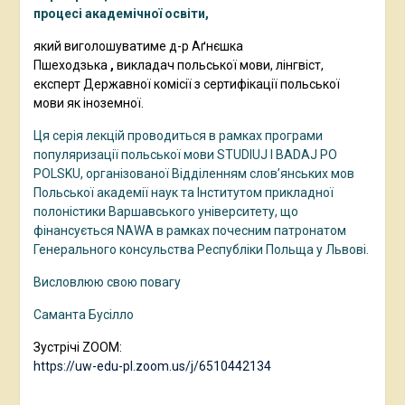
процесі академічної освіти,
який
виголошуватиме д-р Аґнєшка
Пшеходзька
,
викладач польської мови, лінгвіст,
експерт Державної комісії з сертифікації польської
мови як іноземної.
Ця серія лекцій проводиться в рамках програми
популяризації польської мови STUDIUJ I BADAJ PO
POLSKU, організованої Відділенням слов’янських мов
Польської академії наук та Інститутом прикладної
полоністики Варшавського університету, що
фінансується NAWA в рамках почесним патронатом
Генерального консульства Республіки Польща у Львові.
Висловлюю свою повагу
Саманта Бусілло
Зустрічі ZOOM:
https://uw-edu-pl.zoom.us/j/6510442134