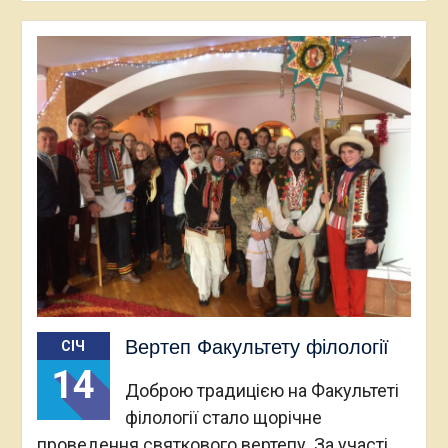
Вертеп Факультету філології
СІЧ
14
Доброю традицією на Факультеті
філології стало щорічне
проведення святкового вертепу. За участі