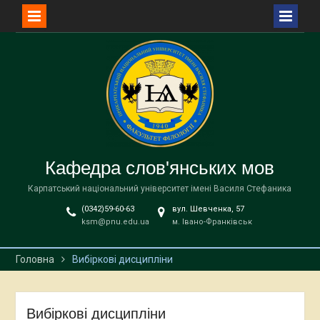
Перейти
до
вмісту
Кафедра слов'янських мов
Карпатський національний університет імені Василя Стефаника
(0342)59-60-63
вул. Шевченка, 57
ksm@pnu.edu.ua
м. Івано-Франківськ
Головна
Вибіркові дисципліни
Вибіркові дисципліни