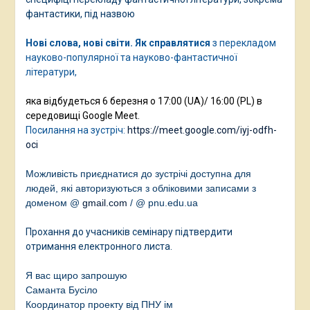
фантастики, під назвою
Нові слова, нові світи. Як
справлятися
з перекладом
науково-популярної та науково-фантастичної
літератури,
яка відбудеться 6 березня о 17:00 (UA)/ 16:00 (PL) в
середовищі Google Meet.
Посилання на зустріч:
https://meet.google.com/iyj-odfh-
oci
Можливість приєднатися до зустрічі доступна для
людей, які авторизуються з обліковими записами з
доменом @
gmail.com
/
@ pnu.edu.ua
Прохання до учасників семінару підтвердити
отримання електронного листа.
Я вас щиро запрошую
Саманта Бусіло
Координатор проекту від ПНУ ім