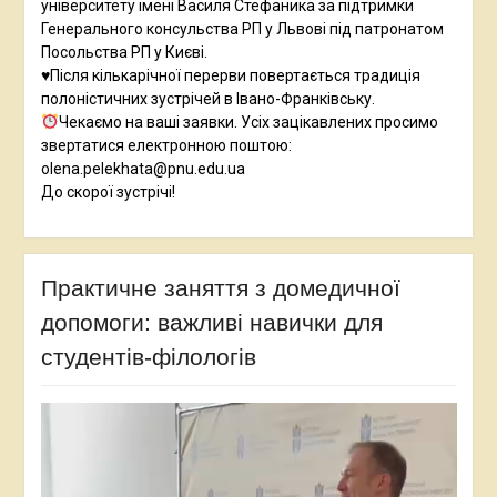
університету імені Василя Стефаника за підтримки
Генерального консульства РП у Львові під патронатом
Посольства РП у Києві.
♥️Після кількарічної перерви повертається традиція
полоністичних зустрічей в Івано-Франківську.
Чекаємо на ваші заявки. Усіх зацікавлених просимо
звертатися електронною поштою:
olena.pelekhata@pnu.edu.ua
До скорої зустрічі!
Практичне заняття з домедичної
допомоги: важливі навички для
студентів-філологів
Відеопрогравач