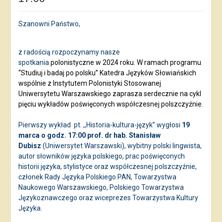
Szanowni Państwo,
z radością rozpoczynamy nasze
spotkania
polonistyczne w 2024 roku. W ramach programu
“Studiuj i badaj po polsku” Katedra Języków Słowiańskich
wspólnie z Instytutem Polonistyki Stosowanej
Uniwersytetu Warszawskiego zaprasza serdecznie na cykl
pięciu wykładów poświęconych współczesnej polszczyźnie.
Pierwszy wykład
pt. ,,Historia-kultura-język” wygłosi
19
marca o godz. 17:00 prof. dr hab. Stanisław
Dubisz
(Uniwersytet Warszawski), wybitny polski lingwista,
autor słowników języka polskiego, prac poświęconych
historii języka, stylistyce oraz współczesnej polszczyźnie,
członek Rady Języka Polskiego PAN, Towarzystwa
Naukowego Warszawskiego, Polskiego Towarzystwa
Językoznawczego oraz wiceprezes Towarzystwa Kultury
Języka.