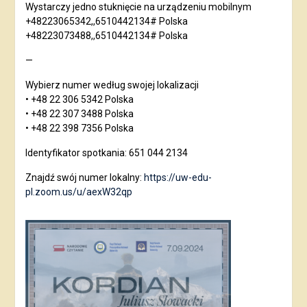
Wystarczy jedno stuknięcie na urządzeniu mobilnym
+48223065342,,6510442134# Polska
+48223073488,,6510442134# Polska
—
Wybierz numer według swojej lokalizacji
• +48 22 306 5342 Polska
• +48 22 307 3488 Polska
• +48 22 398 7356 Polska
Identyfikator spotkania: 651 044 2134
Znajdź swój numer lokalny:
https://uw-edu-
pl.zoom.us/u/aexW32qp