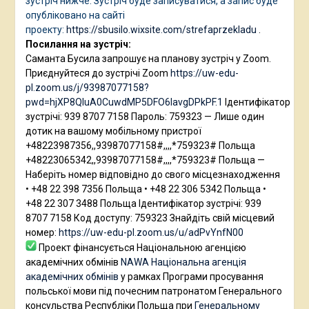
зустріч нижче. Зустріч буде записуватися, а запис буде
опубліковано на сайті
проекту:
https://sbusilo.wixsite.com/strefaprzekladu
.
Посилання на зустріч:
Саманта Бусила запрошує на планову зустріч у Zoom.
Приєднуйтеся до зустрічі Zoom
https://uw-edu-
pl.zoom.us/j/93987077158?
pwd=hjXP8QIuA0CuwdMP5DFO6IavgDPkPF.1
Ідентифікатор
зустрічі: 939 8707 7158 Пароль: 759323 — Лише один
дотик на вашому мобільному пристрої
+48223987356,,93987077158#,,,,*759323# Польща
+48223065342,,93987077158#,,,,*759323# Польща —
Наберіть номер відповідно до свого місцезнаходження
• +48 22 398 7356 Польща • +48 22 306 5342 Польща •
+48 22 307 3488 Польща Ідентифікатор зустрічі: 939
8707 7158 Код доступу: 759323 Знайдіть свій місцевий
номер:
https://uw-edu-pl.zoom.us/u/adPvYnfN00
Проект фінансується Національною агенцією
академічних обмінів
NAWA Національна агенція
академічних обмінів
у рамках Програми просування
польської мови під почесним патронатом Генерального
консульства Республіки Польща при
Генеральному