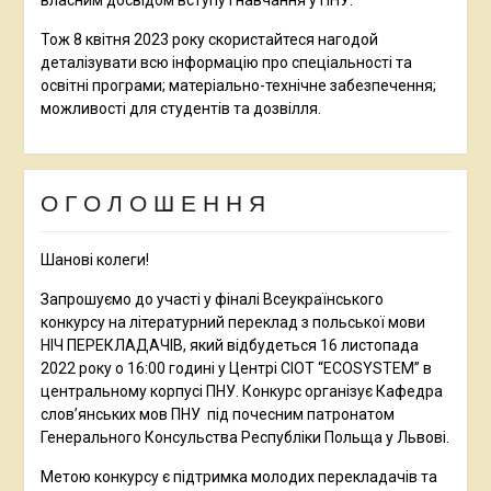
власним досвідом вступу і навчання у ПНУ.
Тож 8 квітня 2023 року скористайтеся нагодой
деталізувати всю інформацію про спеціальності та
освітні програми; матеріально-технічне забезпечення;
можливості для студентів та дозвілля.
О Г О Л О Ш Е Н Н Я
Шанові колеги!
Запрошуємо до участі у фіналі Всеукраїнського
конкурсy на літературний переклад з польської мови
НІЧ ПЕРЕКЛАДАЧІВ, який відбудеться 16 листопада
2022 року о 16:00 годині у Центрі CIOT “ECOSYSTEM” в
центральному корпусі ПНУ. Конкурс організує Кафедра
слов’янських мов ПНУ під почесним патронатом
Генерального Консульствa Республіки Польща у Львові.
Метою конкурсу є підтримка молодих перекладачів та