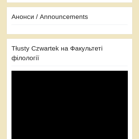
Анонси / Announcements
Tłusty Czwartek на Факультеті
філології
Відеопрогравач