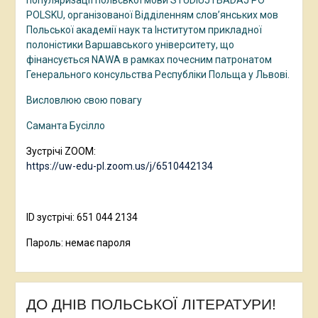
популяризації польської мови STUDIUJ I BADAJ PO
POLSKU, організованої Відділенням слов’янських мов
Польської академії наук та Інститутом прикладної
полоністики Варшавського університету, що
фінансується NAWA в рамках почесним патронатом
Генерального консульства Республіки Польща у Львові.
Висловлюю свою повагу
Саманта Бусілло
Зустрічі ZOOM:
https://uw-edu-pl.zoom.us/j/6510442134
ID зустрічі: 651 044 2134
Пароль: немає пароля
ДО ДНІВ ПОЛЬСЬКОЇ ЛІТЕРАТУРИ!