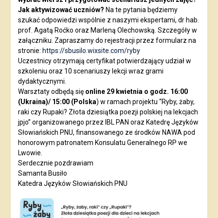
Jak aktywizować uczniów?
Na te pytania będziemy
szukać odpowiedzi wspólnie z naszymi ekspertami, dr hab.
prof. Agatą Roćko oraz Marleną Olechowską. Szczegóły w
załączniku. Zapraszamy do rejestracji przez formularz na
stronie:
https://sbusilo.wixsite.com/ryby
Uczestnicy otrzymają certyfikat potwierdzający udział w
szkoleniu oraz 10 scenariuszy lekcji wraz grami
dydaktycznymi.
Warsztaty odbędą się
online 29 kwietnia o godz. 16:00
(Ukraina)/ 15:00 (Polska
) w ramach projektu “Ryby, żaby,
raki czy Rupaki? Złota dziesiątka poezji polskiej na lekcjach
jpjo” organizowanego przez IBL PAN oraz Katedrę Języków
Słowiańskich PNU, finansowanego ze środków NAWA pod
honorowym patronatem Konsulatu Generalnego RP we
Lwowie.
Serdecznie pozdrawiam
Samanta Busiło
Katedra Języków Słowiańskich PNU