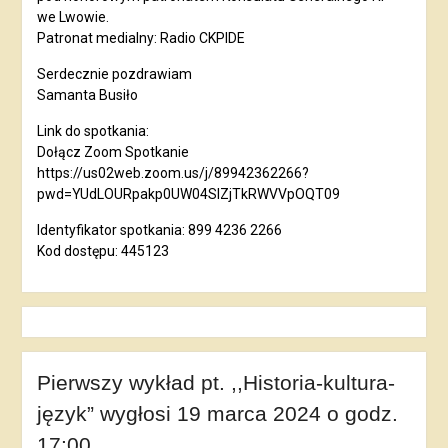
we Lwowie.
Patronat medialny: Radio CKPIDE
Serdecznie pozdrawiam
Samanta Busiło
Link do spotkania:
Dołącz Zoom Spotkanie
https://us02web.zoom.us/j/89942362266?
pwd=YUdLOURpakp0UW04SlZjTkRWVVpOQT09
Identyfikator spotkania: 899 4236 2266
Kod dostępu: 445123
Pierwszy wykład pt. ,,Historia-kultura-
język” wygłosi 19 marca 2024 o godz.
17:00