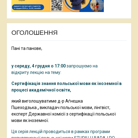
ОГОЛОШЕННЯ
Пані та панове,
у середу, 4 грудня о 17:00
запрошуємо на
відкриту лекцію на тему:
Сертифікація знання польської мови як іноземної в
процесі академічної освіти,
який
виголошуватиме д-р Аґнєшка
Пшеходзька
,
викладач польської мови, лінгвіст,
експерт Державної комісії з сертифікації польської
мови як іноземної.
Ця серія лекцій проводиться в рамках програми