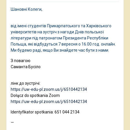
Шановні Колеги,
від імені студентів Прикарпатського та Харківського
університетів на зустріч з нагоди Днів польської
літератури під патронатом Президента Республіки
Польща, які відбудуться 7 вересня о 16.00 год. онлайн.
Ми будемо раді, якщо Ви знайдете час бути з нами.
З повагою
Саманта Бусіло
лінк до зустрічі:
https://uw-edu-pl.zoom.us/j/6510442134
Dołącz do spotkania Zoom
https://uw-edu-pl.zoom.us/j/6510442134
Identyfikator spotkania: 651 044 2134
—