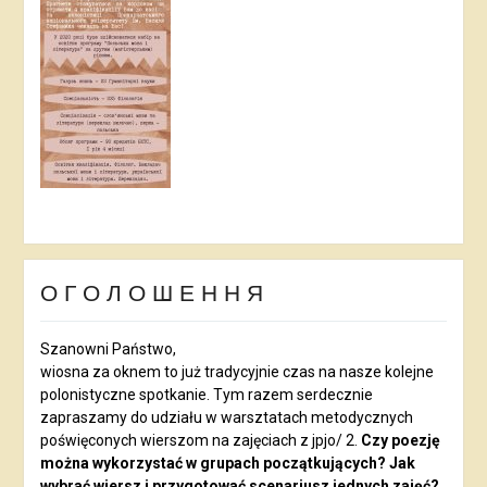
О Г О Л О Ш Е Н Н Я
Szanowni Państwo,
wiosna za oknem to już tradycyjnie czas na nasze kolejne
polonistyczne spotkanie. Tym razem serdecznie
zapraszamy do udziału w warsztatach metodycznych
poświęconych wierszom na zajęciach z jpjo/ 2.
Czy poezję
można wykorzystać w grupach początkujących? Jak
wybrać wiersz i przygotować scenariusz jednych zajęć?