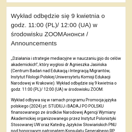
Wykład odbędzie się 9 kwietnia o
godz. 11:00 (PL)/ 12:00 (UA) w
środowisku ZOOMАнонси /
Announcements
,,Działania i strategie mediacyjne w nauczaniu jpjo do celów
akademickich”, który wygłosi dr Agnieszka Jasińska
(Centrum Badań nad Edukacją i Integracją Migrantów,
Instytut Filologii Polskiej Uniwersytetu Komisji Edukacji
Narodowej w Krakowie). Wykład odbędzie się 9 kwietnia o
godz. 11:00 (PL)/ 12:00 (UA) w środowisku ZOOM.
Wykład odbywa się w ramach programu Promocja języka
polskiego (2024) pt. STUDIUJ i BADAJ PO POLSKU
finansowanego ze środków Narodowej Agencji Wymiany
Akademickiej organizowanego przez Instytut Polonistyki
Stosowanej UW oraz Katedrę Języków Słowiańskich PNU
pod honorowym patronatem Konsulatu Generalnego RP