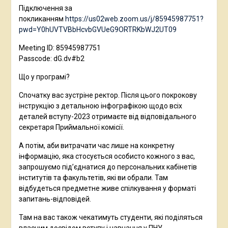
Підключення за
покликанням
https://us02web.zoom.us/j/85945987751?
pwd=Y0hUVTVBbHcvbGVUeG9ORTRKbWJ2UT09
Meeting ID: 85945987751
Passcode: dG.dv#b2
Що у програмі?
Спочатку вас зустріне ректор. Після цього покрокову
інструкцію з детальною інфографікою щодо всіх
деталей вступу-2023 отримаєте від відповідального
секретаря Приймальної комісії.
А потім, аби витрачати час лише на конкретну
інформацію, яка стосується особисто кожного з вас,
запрошуємо під’єднатися до персональних кабінетів
інститутів та факультетів, які ви обрали. Там
відбудеться предметне живе спілкування у форматі
запитань-відповідей.
Там на вас також чекатимуть студенти, які поділяться