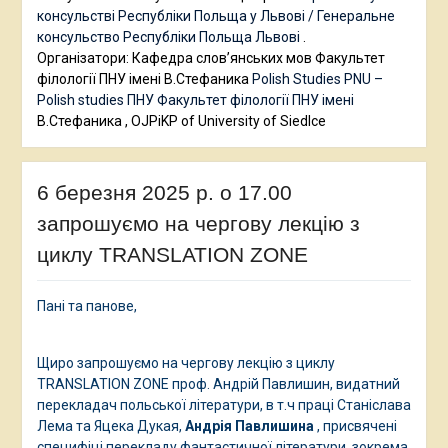
консульстві Республіки Польща у Львові / Генеральне
консульство Республіки Польща Львові
.
Організатори: Кафедра слов’янських мов Факультет
філології ПНУ імені В.Стефаника
Polish Studies PNU –
Polish studies ПНУ
Факультет філології ПНУ імені
В.Стефаника , OJPiKP of University of Siedlce
6 березня 2025 р. о 17.00
запрошуємо на чергову лекцію з
циклу TRANSLATION ZONE
Пані та панове,
Щиро запрошуємо на чергову лекцію з циклу
TRANSLATION ZONE проф. Андрій Павлишин, видатний
перекладач польської літератури, в т.ч праці Станіслава
Лема та Яцека Дукая,
Андрія Павлишина
, присвячені
специфіці перекладу фантастичної літератури, зокрема