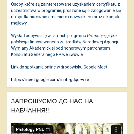
Osoby, które są zainteresowane uzyskaniem certyfikatu z
uczestnictwa w programie, proszone są o zalogowanie się
na spotkaniu swoim imieniem i nazwiskiem oraz o kontakt.
mejlowy.
Wykład odbywa się w ramach programu
Promocja języka
polskiego
finansowanego ze środków Narodowej Agencji
Wymiany Akademickiej pod honorowym patronatem
Konsulatu Generalnego RP we Lwowie.
Link do spotkania online w środowisku Google Meet:
https://meet.google.com/mnh-gdqu-wze
ЗАПРОШУЄМО ДО НАС НА
НАВЧАННЯ!!!
Відеопрогравач