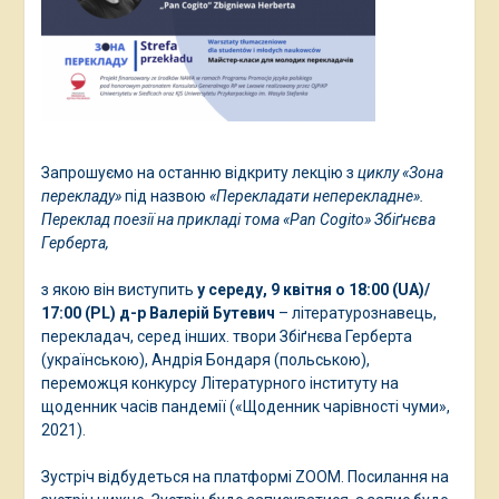
Запрошуємо на останню відкриту лекцію з
циклу «Зона
перекладу»
під назвою
«Перекладати неперекладне».
Переклад поезії на прикладі тома «Pan Cogito» Збіґнєва
Герберта,
з якою він виступить
у середу, 9 квітня о 18:00 (UA)/
17:00 (PL)
д-р Валерій Бутевич
– літературознавець,
перекладач, серед інших. твори Збіґнєва Герберта
(українською), Андрія Бондаря (польською),
переможця конкурсу Літературного інституту на
щоденник часів пандемії («Щоденник чарівності чуми»,
2021).
Зустріч відбудеться на платформі ZOOM. Посилання на