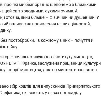
тів, про які ми безпорадно шепочемо з близькими
а цей світ холодними, сухими очима. А,
 і хтозна, який більше – фізичний чи душевний. У
 який впливає на проявлення наших цінностей,
дінку.
без постобробки, і в кожному з них – почуття й
ізь війну.
ектор Навчально-наукового інституту мистецтв,
УНБ ім. І. Франка, заслужена працівниця культури
у і теорії мистецтва, доктор мистецтвознавства,
овано збір коштів для випускників Прикарпатського
Стефаника, які воюють у лавах підрозділу