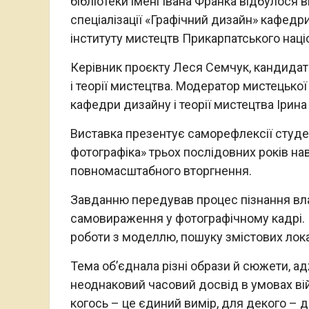
бібліотеки імені Івана Франка відбулося 
спеціалізації «Графічний дизайн» кафедр
інституту мистецтв Прикарпатського наці
Керівник проєкту Леся Семчук, кандида
і теорії мистецтва. Модератор мистецько
кафедри дизайну і теорії мистецтва Ірина
Виставка презентує саморефлексії студен
фотографіка» трьох послідовних років нав
повномасштабного вторгнення.
Завданню передував процес пізнання власн
самовираження у фотографічному кадрі. 
роботи з моделлю, пошуку змістових локац
Тема об’єднала різні образи й сюжети, ад
неоднаковий часовий досвід в умовах вій
когось – це єдиний вимір, для декого – д