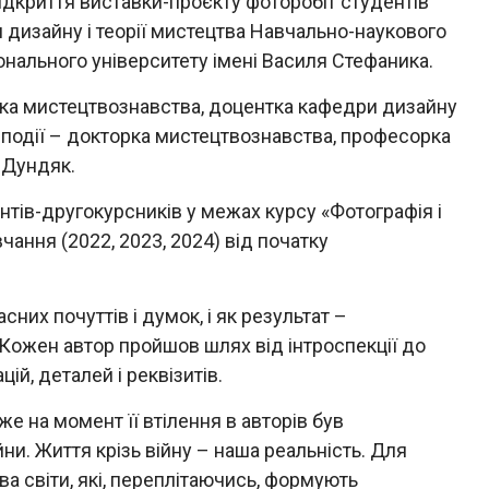
відкриття виставки-проєкту фоторобіт студентів
и дизайну і теорії мистецтва Навчально-наукового
онального університету імені Василя Стефаника.
тка мистецтвознавства, доцентка кафедри дизайну
ї події – докторка мистецтвознавства, професорка
 Дундяк.
тів-другокурсників у межах курсу «Фотографія і
чання (2022, 2023, 2024) від початку
их почуттів і думок, і як результат –
Кожен автор пройшов шлях від інтроспекції до
ій, деталей і реквізитів.
же на момент її втілення в авторів був
ни. Життя крізь війну – наша реальність. Для
ва світи, які, переплітаючись, формують