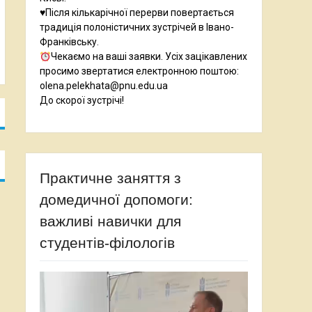
♥️Після кількарічної перерви повертається
традиція полоністичних зустрічей в Івано-
Франківську.
Чекаємо на ваші заявки. Усіх зацікавлених
просимо звертатися електронною поштою:
olena.pelekhata@pnu.edu.ua
До скорої зустрічі!
Практичне заняття з
домедичної допомоги:
важливі навички для
студентів-філологів
Відеопрогравач