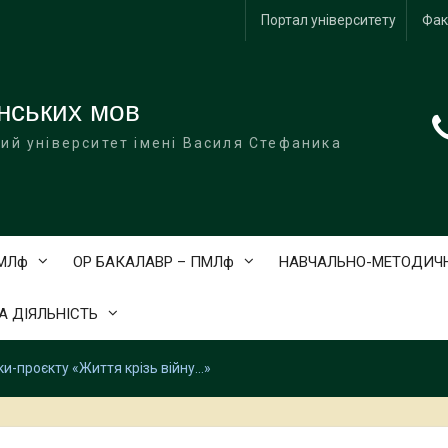
Портал університету
Фак
нських мов
ий університет імені Василя Стефаника
АМЛф
ОР БАКАЛАВР – ПМЛф
НАВЧАЛЬНО-МЕТОДИЧН
 ДІЯЛЬНІСТЬ
ки-проєкту «Життя крізь війну…»