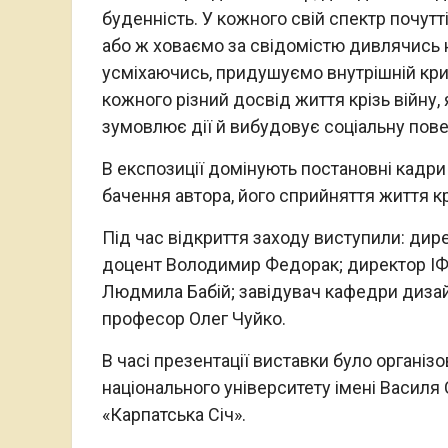
буденність. У кожного свій спектр почут
або ж ховаємо за свідомістю дивлячись н
усміхаючись, придушуємо внутрішній крик,
кожного різний досвід життя крізь війну,
зумовлює дії й вибудовує соціальну пове
В експозиції домінують постановні кадри 
бачення автора, його сприйняття життя кр
Під час відкриття заходу виступили: дир
доцент Володимир Федорак; директор ІФО
Людмила Бабій; завідувач кафедри дизайн
професор Олег Чуйко.
В часі презентації виставки було організ
національного університету імені Василя 
«Карпатська Січ».