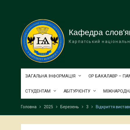
Перейти
до
вмісту
Кафедра слов'я
Карпатський національн
ЗАГАЛЬНА ІНФОРМАЦІЯ
ОР БАКАЛАВР – П
СТУДЕНТАМ
АБІТУРІЄНТУ
МІЖНАРОДНА
Головна
2025
Березень
3
Відкриття вистав