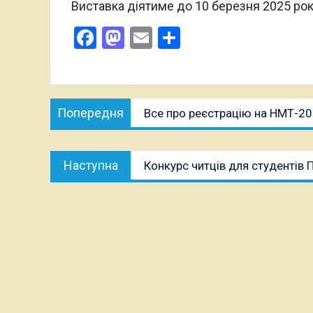
Виставка діятиме до 10 березня 2025 рок
Facebook
Mastodon
Email
Поділитися
Навігація
Попередня
Попередня
Все про реєстрацію на НМТ-202
записів
публікація:
Наступна
Наступна
Конкурс читців для студентів П
публікація: