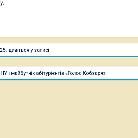
у.
5: дивіться у записі
НУ і майбутніх абітурієнтів «Голос Кобзаря»