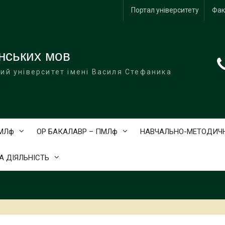
Портал університету
Фак
нських мов
ий університет імені Василя Стефаника
АМЛф
ОР БАКАЛАВР – ПМЛф
НАВЧАЛЬНО-МЕТОДИЧН
 ДІЯЛЬНІСТЬ