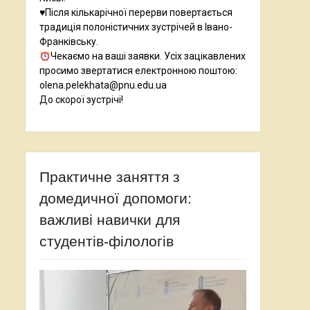
♥️Після кількарічної перерви повертається
традиція полоністичних зустрічей в Івано-
Франківську.
Чекаємо на ваші заявки. Усіх зацікавлених
просимо звертатися електронною поштою:
olena.pelekhata@pnu.edu.ua
До скорої зустрічі!
Практичне заняття з
домедичної допомоги:
важливі навички для
студентів-філологів
Відеопрогравач