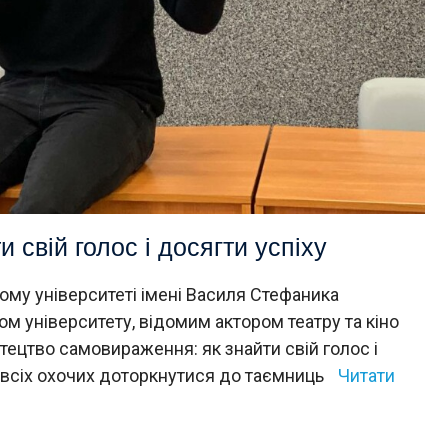
и свій голос і досягти успіху
ому університеті імені Василя Стефаника
ом університету, відомим актором театру та кіно
тецтво самовираження: як знайти свій голос і
та всіх охочих доторкнутися до таємниць
Читати