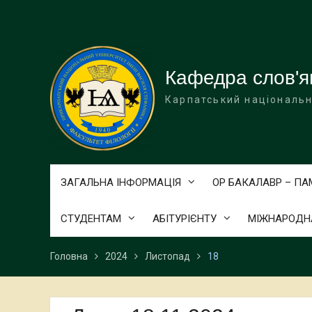
Перейти
до
вмісту
Кафедра слов'я
Карпатський національн
ЗАГАЛЬНА ІНФОРМАЦІЯ
ОР БАКАЛАВР – П
СТУДЕНТАМ
АБІТУРІЄНТУ
МІЖНАРОДНА
Головна
2024
Листопад
18