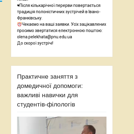
♥️Після кількарічної перерви повертається
традиція полоністичних зустрічей в Івано-
Франківську.
Чекаємо на ваші заявки. Усіх зацікавлених
просимо звертатися електронною поштою:
olena.pelekhata@pnu.edu.ua
До скорої зустрічі!
Практичне заняття з
домедичної допомоги:
важливі навички для
студентів-філологів
Відеопрогравач