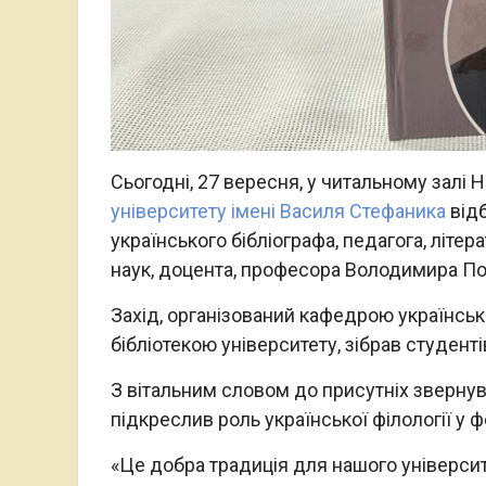
Сьогодні, 27 вересня, у читальному залі 
університету імені Василя Стефаника
відб
українського бібліографа, педагога, літе
наук, доцента, професора Володимира По
Захід, організований кафедрою українсько
бібліотекою університету, зібрав студентів
З вітальним словом до присутніх звернувс
підкреслив роль української філології у 
«Це добра традиція для нашого університе