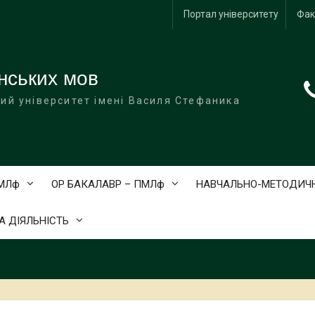
Портал університету
Фак
нських мов
ий університет імені Василя Стефаника
АМЛф
ОР БАКАЛАВР – ПМЛф
НАВЧАЛЬНО-МЕТОДИЧН
 ДІЯЛЬНІСТЬ