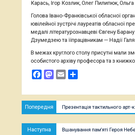
Карась, Ігор Козлик, Олег Пилипюк, Ольга
Голова Івано-Франківської обласної орга
ювілейної зустрічі лауреатів обласної пр
медалі літературознавцеві Євгену Барану
Дзумедзею та їїпрацівникам — Надії Галяр
В межах круглого столу присутні мали зм
особистого архіву професора та з книжк
Facebook
Mastodon
Email
Поділитися
Навігація
Попередня
Попередня
Презентація тактильного арт-
записів
публікація:
Наступна
Наступна
Вшанування пам’яті Героя Неб
публікація: