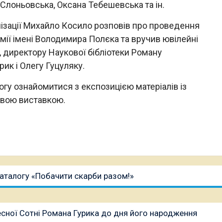
 Слоньовська, Оксана Тебешевська та ін.
нізації Михайло Косило розповів про проведення
емії імені Володимира Полєка та вручив ювілейні
, директору Наукової бібліотеки Роману
ик і Олегу Гуцуляку.
огу ознайомитися з експозицією матеріалів із
овою виставкою.
каталогу «Побачити скарби разом!»
есної Сотні Романа Гурика до дня його народження