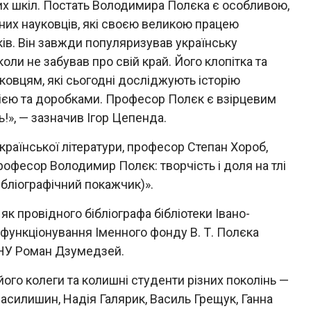
вих шкіл. Постать Володимира Полєка є особливою,
них науковців, які своєю великою працею
ів. Він завжди популяризував українську
іколи не забував про свій край. Його клопітка та
овцям, які сьогодні досліджують історію
фією та доробками. Професор Полєк є взірцевим
!», — зазначив Ігор Цепенда.
країнської літератури, професор Степан Хороб,
офесор Володимир Полєк: творчість і доля на тлі
бібліографічний покажчик)».
к провідного бібліографа бібліотеки Івано-
а функціонування Іменного фонду В. Т. Полєка
ПНУ Роман Дзумедзей.
ого колеги та колишні студенти різних поколінь —
Василишин, Надія Галярик, Василь Грещук, Ганна