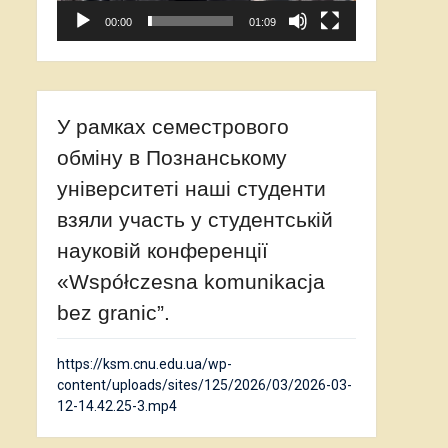
00:00
01:09
У рамках семестрового
обміну в Познанському
університеті наші студенти
взяли участь у студентській
науковій конференції
«Współczesna komunikacja
bez granic”.
https://ksm.cnu.edu.ua/wp-
content/uploads/sites/125/2026/03/2026-03-
12-14.42.25-3.mp4