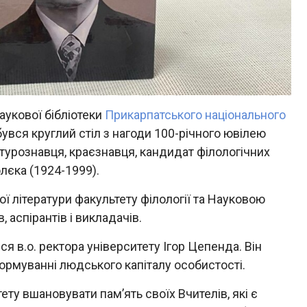
Наукової бібліотеки
Прикарпатського національного
увся круглий стіл з нагоди 100-річного ювілею
ратурознавця, краєзнавця, кандидат філологічних
лєка (1924-1999).
ї літератури факультету філології та Науковою
, аспірантів і викладачів.
я в.о. ректора університету Ігор Цепенда. Він
формуванні людського капіталу особистості.
ту вшановувати памʼять своїх Вчителів, які є