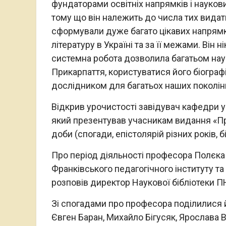
фундаторами освітніх напрямків і науко
тому що він належить до числа тих видат
сформували дуже багато цікавих напрямк
літературу в Україні та за її межами. Він н
системна робота дозволила багатьом наук
Прикарпаття, користуватися його біогра
дослідником для багатьох наших поколінь
Відкрив урочистості завідувач кафедри у
який презентував учасникам видання «Пр
доби (спогади, епістолярій різних років, 
Про період діяльності професора Полєка я
Франківського педагогічного інституту т
розповів директор Наукової бібліотеки 
Зі спогадами про професора поділилися й
Євген Баран, Михайло Бігусяк, Ярослава 