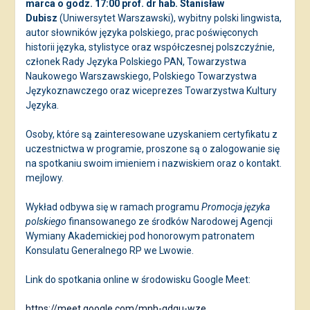
marca o godz. 17:00 prof. dr hab. Stanisław
Dubisz
(Uniwersytet Warszawski), wybitny polski lingwista,
autor słowników języka polskiego, prac poświęconych
historii języka, stylistyce oraz współczesnej polszczyźnie,
członek Rady Języka Polskiego PAN, Towarzystwa
Naukowego Warszawskiego, Polskiego Towarzystwa
Językoznawczego oraz wiceprezes Towarzystwa Kultury
Języka.
Osoby, które są zainteresowane uzyskaniem certyfikatu z
uczestnictwa w programie, proszone są o zalogowanie się
na spotkaniu swoim imieniem i nazwiskiem oraz o kontakt.
mejlowy.
Wykład odbywa się w ramach programu
Promocja języka
polskiego
finansowanego ze środków Narodowej Agencji
Wymiany Akademickiej pod honorowym patronatem
Konsulatu Generalnego RP we Lwowie.
Link do spotkania online w środowisku Google Meet:
https://meet.google.com/mnh-gdqu-wze