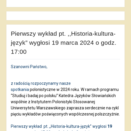
Pierwszy wykład pt. ,,Historia-kultura-
język” wygłosi 19 marca 2024 o godz.
17:00
Szanowni Państwo,
z radością rozpoczynamy nasze
spotkania
polonistyczne w 2024 roku. W ramach programu
“Studiuj i badaj po polsku” Katedra Języków Słowiańskich
wspólnie z Instytutem Polonistyki Stosowanej
Uniwersytetu Warszawskiego zaprasza serdecznie na cykl
pięciu wykładów poświęconych współczesnej polszczyźnie.
Pierwszy wykład
pt. ,,Historia-kultura-język” wygłosi
19