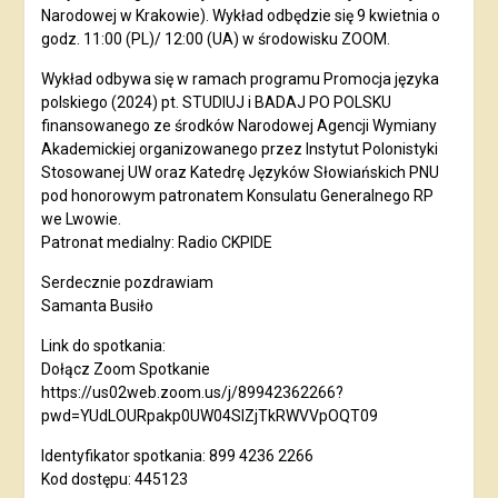
Narodowej w Krakowie). Wykład odbędzie się 9 kwietnia o
godz. 11:00 (PL)/ 12:00 (UA) w środowisku ZOOM.
Wykład odbywa się w ramach programu Promocja języka
polskiego (2024) pt. STUDIUJ i BADAJ PO POLSKU
finansowanego ze środków Narodowej Agencji Wymiany
Akademickiej organizowanego przez Instytut Polonistyki
Stosowanej UW oraz Katedrę Języków Słowiańskich PNU
pod honorowym patronatem Konsulatu Generalnego RP
we Lwowie.
Patronat medialny: Radio CKPIDE
Serdecznie pozdrawiam
Samanta Busiło
Link do spotkania:
Dołącz Zoom Spotkanie
https://us02web.zoom.us/j/89942362266?
pwd=YUdLOURpakp0UW04SlZjTkRWVVpOQT09
Identyfikator spotkania: 899 4236 2266
Kod dostępu: 445123