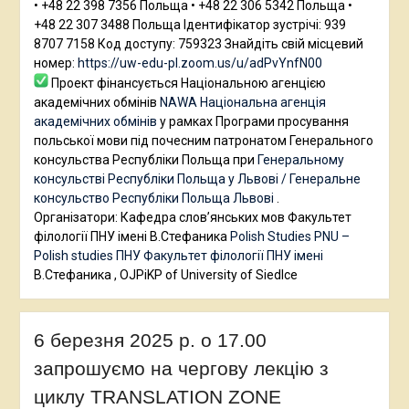
• +48 22 398 7356 Польща • +48 22 306 5342 Польща •
+48 22 307 3488 Польща Ідентифікатор зустрічі: 939
8707 7158 Код доступу: 759323 Знайдіть свій місцевий
номер:
https://uw-edu-pl.zoom.us/u/adPvYnfN00
Проект фінансується Національною агенцією
академічних обмінів
NAWA Національна агенція
академічних обмінів
у рамках Програми просування
польської мови під почесним патронатом Генерального
консульства Республіки Польща при
Генеральному
консульстві Республіки Польща у Львові / Генеральне
консульство Республіки Польща Львові
.
Організатори: Кафедра слов’янських мов Факультет
філології ПНУ імені В.Стефаника
Polish Studies PNU –
Polish studies ПНУ
Факультет філології ПНУ імені
В.Стефаника , OJPiKP of University of Siedlce
6 березня 2025 р. о 17.00
запрошуємо на чергову лекцію з
циклу TRANSLATION ZONE