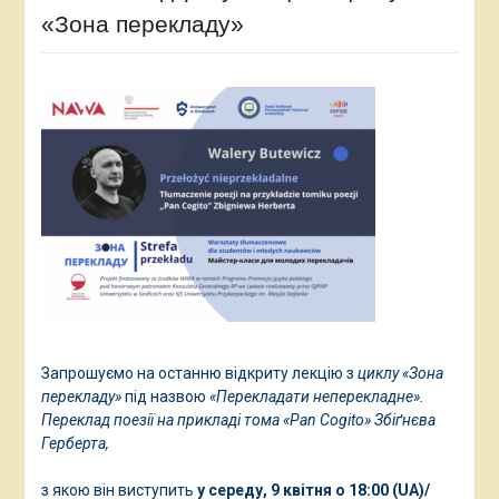
«Зона перекладу»
Запрошуємо на останню відкриту лекцію з
циклу «Зона
перекладу»
під назвою
«Перекладати неперекладне».
Переклад поезії на прикладі тома «Pan Cogito» Збіґнєва
Герберта,
з якою він виступить
у середу, 9 квітня о 18:00 (UA)/