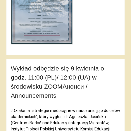
Wykład odbędzie się 9 kwietnia o
godz. 11:00 (PL)/ 12:00 (UA) w
środowisku ZOOMАнонси /
Announcements
,,Działania i strategie mediacyjne w nauczaniu jpjo do celów
akademickich”, który wygłosi dr Agnieszka Jasińska
(Centrum Badań nad Edukacją i Integracją Migrantów,
Instytut Filologii Polskiej Uniwersytetu Komisji Edukacji