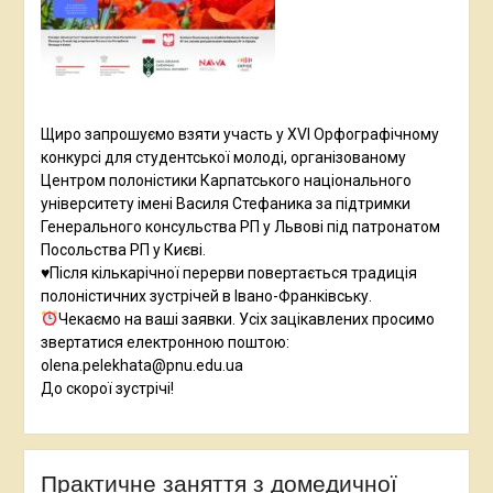
Щиро запрошуємо взяти участь у XVI Орфографічному
конкурсі для студентської молоді, організованому
Центром полоністики Карпатського національного
університету імені Василя Стефаника за підтримки
Генерального консульства РП у Львові під патронатом
Посольства РП у Києві.
♥️Після кількарічної перерви повертається традиція
полоністичних зустрічей в Івано-Франківську.
Чекаємо на ваші заявки. Усіх зацікавлених просимо
звертатися електронною поштою:
olena.pelekhata@pnu.edu.ua
До скорої зустрічі!
Практичне заняття з домедичної