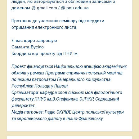
людей, які авторизуються з обліковими записами з
доменом @
gmail.com
/
@ pnu.edu.ua
Прохання до учасників семінару підтвердити
отримання електронного листа.
Я вас щиро запрошую
Саманта Бусіло
Координатор проекту від ПНУ ім
Проект фінансується Національною агенцією академічних
обмінів у рамках Програми сприяння польській мові під
почесним патронатом Генерального консульства
Республіки Польща у Львові.
Організатори: кафедра слов’янських мов філологічного
факультету ПНУС ім.В.Стефаника, OJPiKP, Седлецький
університет.
Медіа-патронат: Радіо CKPIDE Центр польської культури
та європейського діалогу в Івано-Франківську