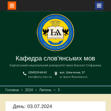
Перейти
до
вмісту
Кафедра слов'янських мов
Карпатський національний університет імені Василя Стефаника
(0342)59-60-63
вул. Шевченка, 57
ksm@pnu.edu.ua
м. Івано-Франківськ
Головна
2024
Липень
3
День:
03.07.2024