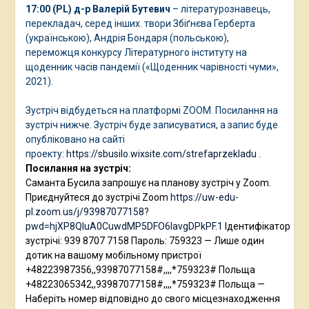
17:00 (PL)
д-р Валерій Бутевич
– літературознавець,
перекладач, серед інших. твори Збіґнєва Герберта
(українською), Андрія Бондаря (польською),
переможця конкурсу Літературного інституту на
щоденник часів пандемії («Щоденник чарівності чуми»,
2021).
Зустріч відбудеться на платформі ZOOM. Посилання на
зустріч нижче. Зустріч буде записуватися, а запис буде
опубліковано на сайті
проекту:
https://sbusilo.wixsite.com/strefaprzekladu
.
Посилання на зустріч:
Саманта Бусила запрошує на планову зустріч у Zoom.
Приєднуйтеся до зустрічі Zoom
https://uw-edu-
pl.zoom.us/j/93987077158?
pwd=hjXP8QIuA0CuwdMP5DFO6IavgDPkPF.1
Ідентифікатор
зустрічі: 939 8707 7158 Пароль: 759323 — Лише один
дотик на вашому мобільному пристрої
+48223987356,,93987077158#,,,,*759323# Польща
+48223065342,,93987077158#,,,,*759323# Польща —
Наберіть номер відповідно до свого місцезнаходження