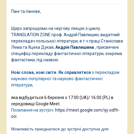
Пані та панове,
Щиро запрошуємо на чергову лекцію з циклу
TRANSLATION ZONE проф. Андрій Павлишин, видатний
перекладач польської літератури, в т.ч праці Станіслава
Лема та Яцека Дукая,
Андрія Павлишина
, присвячені
специфіці перекладу фантастичної літератури, зокрема
фантастики, під назвою
Нові слова, нові світи. Як
справлятися
з перекладом
науково-популярної та науково-фантастичної
літератури,
яка відбудеться 6 березня о 17:00 (UA)/ 16:00 (PL) в
середовищі Google Meet.
Посилання на зустріч:
https://meet.google.com/iyj-odfh-
oci
Можливість приєднатися до зустрічі доступна для