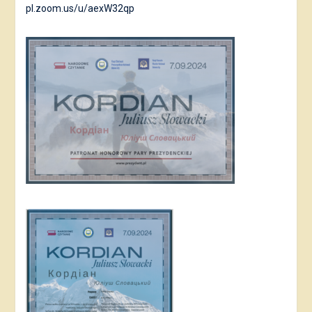
pl.zoom.us/u/aexW32qp