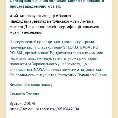
Сертифікація знання польської мови як іноземної в
процесі академічної освіти,
який
виголошуватиме д-р Аґнєшка
Пшеходзька
,
викладач польської мови, лінгвіст,
експерт Державної комісії з сертифікації польської
мови як іноземної.
Ця серія лекцій проводиться в рамках програми
популяризації польської мови STUDIUJ I BADAJ PO
POLSKU, організованої Відділенням слов’янських мов
Польської академії наук та Інститутом прикладної
полоністики Варшавського університету, що
фінансується NAWA в рамках почесним патронатом
Генерального консульства Республіки Польща у Львові.
Висловлюю свою повагу
Саманта Бусілло
Зустрічі ZOOM:
https://uw-edu-pl.zoom.us/j/6510442134