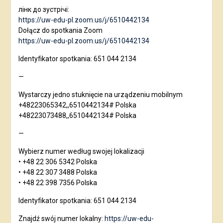
лінк до зустрічі:
https://uw-edu-pl.zoom.us/j/6510442134
Dołącz do spotkania Zoom
https://uw-edu-pl.zoom.us/j/6510442134
Identyfikator spotkania: 651 044 2134
—
Wystarczy jedno stuknięcie na urządzeniu mobilnym
+48223065342,,6510442134# Polska
+48223073488,,6510442134# Polska
—
Wybierz numer według swojej lokalizacji
• +48 22 306 5342 Polska
• +48 22 307 3488 Polska
• +48 22 398 7356 Polska
Identyfikator spotkania: 651 044 2134
Znajdź swój numer lokalny:
https://uw-edu-