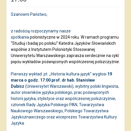
Szanowni Państwo,
z radością rozpoczynamy nasze
spotkania
polonistyczne w 2024 roku. W ramach programu
“Studiuj i badaj po polsku” Katedra Języków Słowiańskich
wspólnie z Instytutem Polonistyki Stosowanej
Uniwersytetu Warszawskiego zaprasza serdecznie na cykl
pięciu wykładów poświęconych współczesnej polszczyźnie.
Pierwszy wykład
pt. ,,Historia-kultura-język” wygłosi
19
marca o godz. 17:00 prof. dr hab. Stanisław
Dubisz
(Uniwersytet Warszawski), wybitny polski lingwista,
autor słowników języka polskiego, prac poświęconych
historii języka, stylistyce oraz współczesnej polszczyźnie,
członek Rady Języka Polskiego PAN, Towarzystwa
Naukowego Warszawskiego, Polskiego Towarzystwa
Językoznawczego oraz wiceprezes Towarzystwa Kultury
Języka.