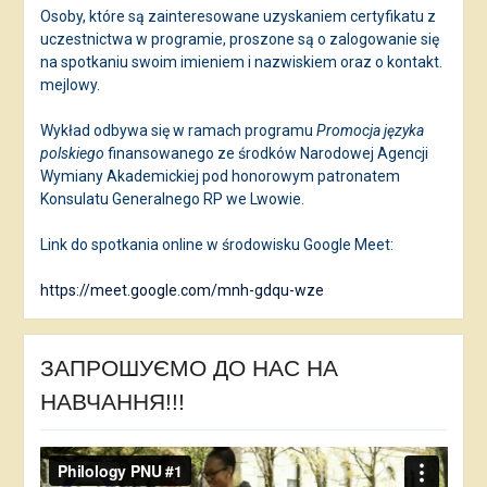
Osoby, które są zainteresowane uzyskaniem certyfikatu z
uczestnictwa w programie, proszone są o zalogowanie się
na spotkaniu swoim imieniem i nazwiskiem oraz o kontakt.
mejlowy.
Wykład odbywa się w ramach programu
Promocja języka
polskiego
finansowanego ze środków Narodowej Agencji
Wymiany Akademickiej pod honorowym patronatem
Konsulatu Generalnego RP we Lwowie.
Link do spotkania online w środowisku Google Meet:
https://meet.google.com/mnh-gdqu-wze
ЗАПРОШУЄМО ДО НАС НА
НАВЧАННЯ!!!
Відеопрогравач