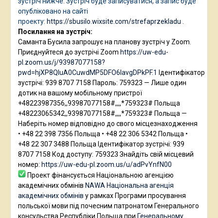
зустріч нижче. Зустріч буде записуватися, а запис буде
опубліковано на сайті
проекту:
https://sbusilo.wixsite.com/strefaprzekladu
.
Посилання на зустріч:
Саманта Бусила запрошує на планову зустріч у Zoom.
Приєднуйтеся до зустрічі Zoom
https://uw-edu-
pl.zoom.us/j/93987077158?
pwd=hjXP8QIuA0CuwdMP5DFO6IavgDPkPF.1
Ідентифікатор
зустрічі: 939 8707 7158 Пароль: 759323 — Лише один
дотик на вашому мобільному пристрої
+48223987356,,93987077158#,,,,*759323# Польща
+48223065342,,93987077158#,,,,*759323# Польща —
Наберіть номер відповідно до свого місцезнаходження
• +48 22 398 7356 Польща • +48 22 306 5342 Польща •
+48 22 307 3488 Польща Ідентифікатор зустрічі: 939
8707 7158 Код доступу: 759323 Знайдіть свій місцевий
номер:
https://uw-edu-pl.zoom.us/u/adPvYnfN00
Проект фінансується Національною агенцією
академічних обмінів
NAWA Національна агенція
академічних обмінів
у рамках Програми просування
польської мови під почесним патронатом Генерального
консульства Республіки Польща при
Генеральному