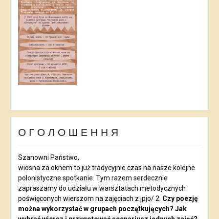
О Г О Л О Ш Е Н Н Я
Szanowni Państwo,
wiosna za oknem to już tradycyjnie czas na nasze kolejne
polonistyczne spotkanie. Tym razem serdecznie
zapraszamy do udziału w warsztatach metodycznych
poświęconych wierszom na zajęciach z jpjo/ 2.
Czy poezję
można wykorzystać w grupach początkujących? Jak
wybrać wiersz i przygotować scenariusz jednych zajęć?