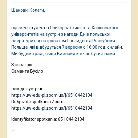
Шановні Колеги,
від імені студентів Прикарпатського та Харківського
університетів на зустріч з нагоди Днів польської
літератури під патронатом Президента Республіки
Польща, які відбудуться 7 вересня о 16.00 год. онлайн.
Ми будемо раді, якщо Ви знайдете час бути з нами.
З повагою
Саманта Бусіло
лінк до зустрічі:
https://uw-edu-pl.zoom.us/j/6510442134
Dołącz do spotkania Zoom
https://uw-edu-pl.zoom.us/j/6510442134
Identyfikator spotkania: 651 044 2134
—