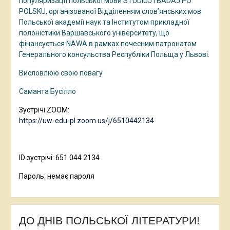
популяризації польської мови STUDIUJ I BADAJ PO
POLSKU, організованої Відділенням слов’янських мов
Польської академії наук та Інститутом прикладної
полоністики Варшавського університету, що
фінансується NAWA в рамках почесним патронатом
Генерального консульства Республіки Польща у Львові.
Висловлюю свою повагу
Саманта Бусілло
Зустрічі ZOOM:
https://uw-edu-pl.zoom.us/j/6510442134
ID зустрічі: 651 044 2134
Пароль: немає пароля
ДО ДНІВ ПОЛЬСЬКОЇ ЛІТЕРАТУРИ!