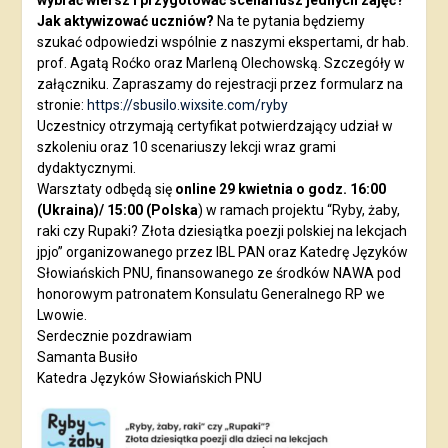
Jak aktywizować uczniów?
Na te pytania będziemy
szukać odpowiedzi wspólnie z naszymi ekspertami, dr hab.
prof. Agatą Roćko oraz Marleną Olechowską. Szczegóły w
załączniku. Zapraszamy do rejestracji przez formularz na
stronie:
https://sbusilo.wixsite.com/ryby
Uczestnicy otrzymają certyfikat potwierdzający udział w
szkoleniu oraz 10 scenariuszy lekcji wraz grami
dydaktycznymi.
Warsztaty odbędą się
online 29 kwietnia o godz. 16:00
(Ukraina)/ 15:00 (Polska
) w ramach projektu “Ryby, żaby,
raki czy Rupaki? Złota dziesiątka poezji polskiej na lekcjach
jpjo” organizowanego przez IBL PAN oraz Katedrę Języków
Słowiańskich PNU, finansowanego ze środków NAWA pod
honorowym patronatem Konsulatu Generalnego RP we
Lwowie.
Serdecznie pozdrawiam
Samanta Busiło
Katedra Języków Słowiańskich PNU