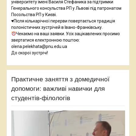
університету імені Василя Стефаника за підтримки
Генерального консульства РП у Львові під патронатом
Посольства РП у Києві.
♥️Після кількарічної перерви повертається традиція
полоністичних зустрічей в Івано-Франківську.
Чекаємо на ваші заявки. Усіх зацікавлених просимо
звертатися електронною поштою:
olena.pelekhata@pnu.edu.ua
До скорої зустрічі!
Практичне заняття з домедичної
допомоги: важливі навички для
студентів-філологів
Відеопрогравач