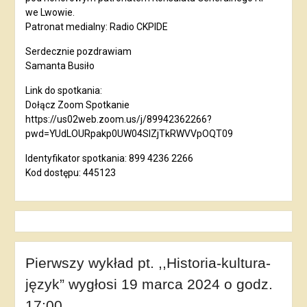
we Lwowie.
Patronat medialny: Radio CKPIDE
Serdecznie pozdrawiam
Samanta Busiło
Link do spotkania:
Dołącz Zoom Spotkanie
https://us02web.zoom.us/j/89942362266?
pwd=YUdLOURpakp0UW04SlZjTkRWVVpOQT09
Identyfikator spotkania: 899 4236 2266
Kod dostępu: 445123
Pierwszy wykład pt. ,,Historia-kultura-
język” wygłosi 19 marca 2024 o godz.
17:00