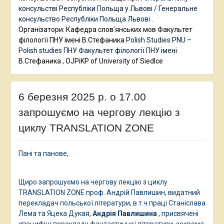
консульстві Республіки Польща у Львові / Генеральне
консульство Республіки Польща Львові
.
Організатори: Кафедра слов’янських мов Факультет
філології ПНУ імені В.Стефаника
Polish Studies PNU –
Polish studies ПНУ
Факультет філології ПНУ імені
В.Стефаника , OJPiKP of University of Siedlce
6 березня 2025 р. о 17.00
запрошуємо на чергову лекцію з
циклу TRANSLATION ZONE
Пані та панове,
Щиро запрошуємо на чергову лекцію з циклу
TRANSLATION ZONE проф. Андрій Павлишин, видатний
перекладач польської літератури, в т.ч праці Станіслава
Лема та Яцека Дукая,
Андрія Павлишина
, присвячені