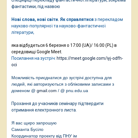
специфіці перекладу фантастичної літератури, зокрема
фантастики, під назвою
Нові слова, нові світи. Як
справлятися
з перекладом
науково-популярної та науково-фантастичної
літератури,
яка відбудеться 6 березня о 17:00 (UA)/ 16:00 (PL) в
середовищі Google Meet.
Посилання на зустріч:
https://meet.google.com/iyj-odfh-
oci
Можливість приєднатися до зустрічі доступна для
людей, які авторизуються з обліковими записами з
доменом @
gmail.com
/
@ pnu.edu.ua
Прохання до учасників семінару підтвердити
отримання електронного листа.
Я вас щиро запрошую
Саманта Бусіло
Координатор проекту від ПНУ ім