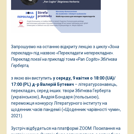
Запрошуємо на останню відкриту лекцію з
циклу «Зона
перекладу»
під назвою
«Перекладати неперекладне».
Переклад поезії на прикладі тома «Pan Cogito» Збіґнєва
Герберта,
з якою він виступить
у середу, 9 квітня о 18:00 (UA)/
17:00 (PL)
д-р Валерій Бутевич
– літературознавець,
перекладач, серед інших. твори Збіґнєва Герберта
(українською), Андрія Бондаря (польською),
переможця конкурсу Літературного інституту на
щоденник часів пандемії («Щоденник чарівності чуми»,
2021).
Зустріч відбудеться на платформі ZOOM. Посилання на