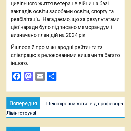
цивільного життя ветеранів війни на базі
закладів освіти засобами освіти, спорту та
реабілітації». Нагадаємо, що за результатами
цієї наради було підписано меморандум і
визначено план дій на 2024 рік.
Йшлося й про міжнародні рейтинги та
співпрацю з релокованими вишами та багато
іншого.
Facebook
Mastodon
Email
Поділитися
Навігація
Попередня
Попередня
Шекспірознавство від професора
записів
публікація:
Лівінгстоуна!
Наступна