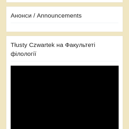
Анонси / Announcements
Tłusty Czwartek на Факультеті
філології
Відеопрогравач