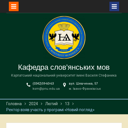
Перейти
до
вмісту
Кафедра слов'янських мов
Карпатський національний університет імені Василя Стефаника
(0342)59-60-63
вул. Шевченка, 57
ksm@pnu.edu.ua
м. Івано-Франківськ
Головна
2024
Лютий
13
Ректор взяв участь у програмі «Новий погляд»