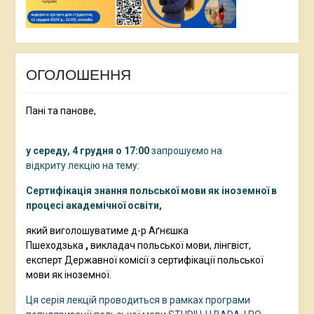
ОГОЛОШЕННЯ
Пані та панове,
у середу, 4 грудня о 17:00
запрошуємо на
відкриту лекцію на тему:
Сертифікація знання польської мови як іноземної в
процесі академічної освіти,
який
виголошуватиме д-р Аґнєшка
Пшеходзька
,
викладач польської мови, лінгвіст,
експерт Державної комісії з сертифікації польської
мови як іноземної.
Ця серія лекцій проводиться в рамках програми