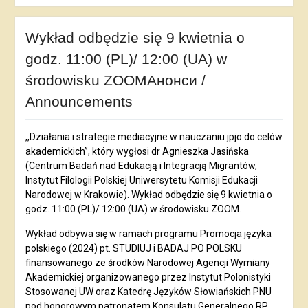
Wykład odbędzie się 9 kwietnia o
godz. 11:00 (PL)/ 12:00 (UA) w
środowisku ZOOMАнонси /
Announcements
,,Działania i strategie mediacyjne w nauczaniu jpjo do celów
akademickich”, który wygłosi dr Agnieszka Jasińska
(Centrum Badań nad Edukacją i Integracją Migrantów,
Instytut Filologii Polskiej Uniwersytetu Komisji Edukacji
Narodowej w Krakowie). Wykład odbędzie się 9 kwietnia o
godz. 11:00 (PL)/ 12:00 (UA) w środowisku ZOOM.
Wykład odbywa się w ramach programu Promocja języka
polskiego (2024) pt. STUDIUJ i BADAJ PO POLSKU
finansowanego ze środków Narodowej Agencji Wymiany
Akademickiej organizowanego przez Instytut Polonistyki
Stosowanej UW oraz Katedrę Języków Słowiańskich PNU
pod honorowym patronatem Konsulatu Generalnego RP