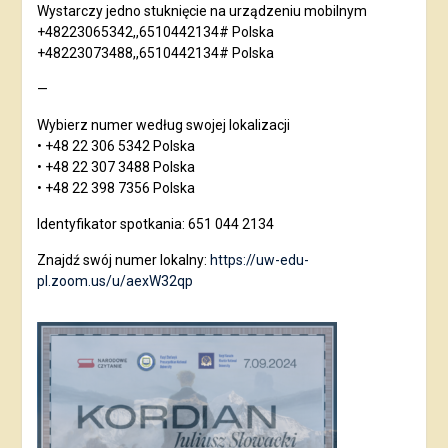
Wystarczy jedno stuknięcie na urządzeniu mobilnym
+48223065342,,6510442134# Polska
+48223073488,,6510442134# Polska
—
Wybierz numer według swojej lokalizacji
• +48 22 306 5342 Polska
• +48 22 307 3488 Polska
• +48 22 398 7356 Polska
Identyfikator spotkania: 651 044 2134
Znajdź swój numer lokalny:
https://uw-edu-
pl.zoom.us/u/aexW32qp