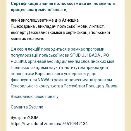
Сертифікація знання польської мови як іноземної в
процесі академічної освіти,
який
виголошуватиме д-р Аґнєшка
Пшеходзька
,
викладач польської мови, лінгвіст,
експерт Державної комісії з сертифікації польської
мови як іноземної.
Ця серія лекцій проводиться в рамках програми
популяризації польської мови STUDIUJ I BADAJ PO
POLSKU, організованої Відділенням слов’янських мов
Польської академії наук та Інститутом прикладної
полоністики Варшавського університету, що
фінансується NAWA в рамках почесним патронатом
Генерального консульства Республіки Польща у Львові.
Висловлюю свою повагу
Саманта Бусілло
Зустрічі ZOOM:
https://uw-edu-pl.zoom.us/j/6510442134