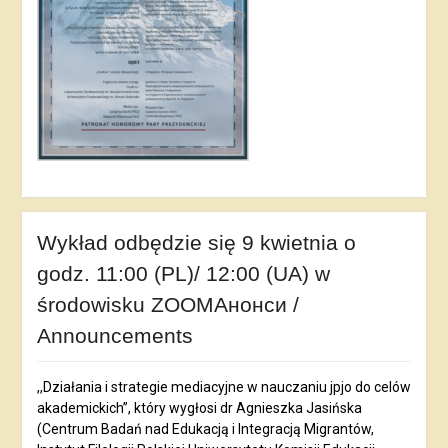
Wykład odbędzie się 9 kwietnia o
godz. 11:00 (PL)/ 12:00 (UA) w
środowisku ZOOMАнонси /
Announcements
,,Działania i strategie mediacyjne w nauczaniu jpjo do celów
akademickich”, który wygłosi dr Agnieszka Jasińska
(Centrum Badań nad Edukacją i Integracją Migrantów,