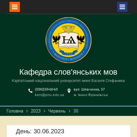
Перейти
до
вмісту
Кафедра слов'янських мов
Карпатський національний університет імені Василя Стефаника
(0342)59-60-63
вул. Шевченка, 57
ksm@pnu.edu.ua
м. Івано-Франківськ
Головна
2023
Червень
30
День:
30.06.2023