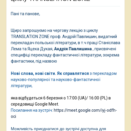
Пані та панове,
Щиро запрошуємо на чергову лекцію з циклу
TRANSLATION ZONE проф. Андрій Павлишин, видатний
перекладач польської літератури, в т.ч праці Станіслава
Лема та Яцека Дукая,
Андрія Павлишина
, присвячені
специфіці перекладу фантастичної літератури, зокрема
фантастики, під назвою
Нові слова, нові світи. Як
справлятися
з перекладом
науково-популярної та науково-фантастичної
літератури,
яка відбудеться 6 березня о 17:00 (UA)/ 16:00 (PL) в
середовищі Google Meet.
Посилання на зустріч:
https://meet.google.com/iyj-odfh-
oci
Можливість приєднатися до зустрічі доступна для