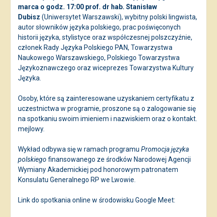
marca o godz. 17:00 prof. dr hab. Stanisław
Dubisz
(Uniwersytet Warszawski), wybitny polski lingwista,
autor słowników języka polskiego, prac poświęconych
historii języka, stylistyce oraz współczesnej polszczyźnie,
członek Rady Języka Polskiego PAN, Towarzystwa
Naukowego Warszawskiego, Polskiego Towarzystwa
Językoznawczego oraz wiceprezes Towarzystwa Kultury
Języka.
Osoby, które są zainteresowane uzyskaniem certyfikatu z
uczestnictwa w programie, proszone są o zalogowanie się
na spotkaniu swoim imieniem i nazwiskiem oraz o kontakt.
mejlowy.
Wykład odbywa się w ramach programu
Promocja języka
polskiego
finansowanego ze środków Narodowej Agencji
Wymiany Akademickiej pod honorowym patronatem
Konsulatu Generalnego RP we Lwowie.
Link do spotkania online w środowisku Google Meet: