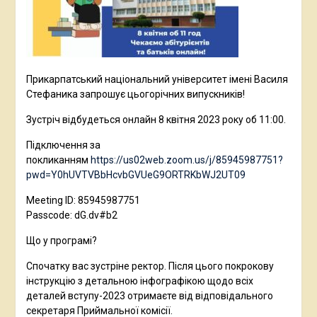
Прикарпатський національний університет імені Василя
Стефаника запрошує цьогорічних випускників!
Зустріч відбудеться онлайн 8 квітня 2023 року об 11:00.
Підключення за
покликанням
https://us02web.zoom.us/j/85945987751?
pwd=Y0hUVTVBbHcvbGVUeG9ORTRKbWJ2UT09
Meeting ID: 85945987751
Passcode: dG.dv#b2
Що у програмі?
Спочатку вас зустріне ректор. Після цього покрокову
інструкцію з детальною інфографікою щодо всіх
деталей вступу-2023 отримаєте від відповідального
секретаря Приймальної комісії.