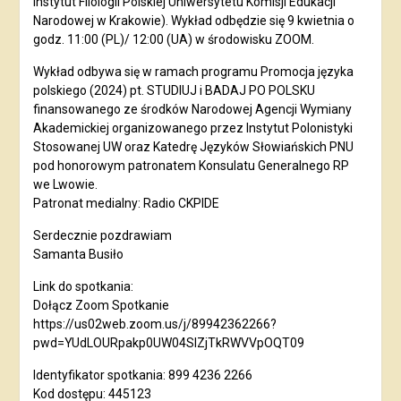
Instytut Filologii Polskiej Uniwersytetu Komisji Edukacji
Narodowej w Krakowie). Wykład odbędzie się 9 kwietnia o
godz. 11:00 (PL)/ 12:00 (UA) w środowisku ZOOM.
Wykład odbywa się w ramach programu Promocja języka
polskiego (2024) pt. STUDIUJ i BADAJ PO POLSKU
finansowanego ze środków Narodowej Agencji Wymiany
Akademickiej organizowanego przez Instytut Polonistyki
Stosowanej UW oraz Katedrę Języków Słowiańskich PNU
pod honorowym patronatem Konsulatu Generalnego RP
we Lwowie.
Patronat medialny: Radio CKPIDE
Serdecznie pozdrawiam
Samanta Busiło
Link do spotkania:
Dołącz Zoom Spotkanie
https://us02web.zoom.us/j/89942362266?
pwd=YUdLOURpakp0UW04SlZjTkRWVVpOQT09
Identyfikator spotkania: 899 4236 2266
Kod dostępu: 445123