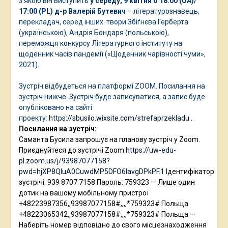
з якою він виступить
у середу, 9 квітня о 18:00 (UA)/
17:00 (PL)
д-р Валерій Бутевич
– літературознавець,
перекладач, серед інших. твори Збіґнєва Герберта
(українською), Андрія Бондаря (польською),
переможця конкурсу Літературного інституту на
щоденник часів пандемії («Щоденник чарівності чуми»,
2021).
Зустріч відбудеться на платформі ZOOM. Посилання на
зустріч нижче. Зустріч буде записуватися, а запис буде
опубліковано на сайті
проекту:
https://sbusilo.wixsite.com/strefaprzekladu
.
Посилання на зустріч:
Саманта Бусила запрошує на планову зустріч у Zoom.
Приєднуйтеся до зустрічі Zoom
https://uw-edu-
pl.zoom.us/j/93987077158?
pwd=hjXP8QIuA0CuwdMP5DFO6IavgDPkPF.1
Ідентифікатор
зустрічі: 939 8707 7158 Пароль: 759323 — Лише один
дотик на вашому мобільному пристрої
+48223987356,,93987077158#,,,,*759323# Польща
+48223065342,,93987077158#,,,,*759323# Польща —
Наберіть номер відповідно до свого місцезнаходження