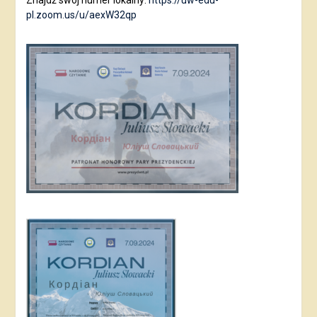
Znajdź swój numer lokalny:
https://uw-edu-
pl.zoom.us/u/aexW32qp