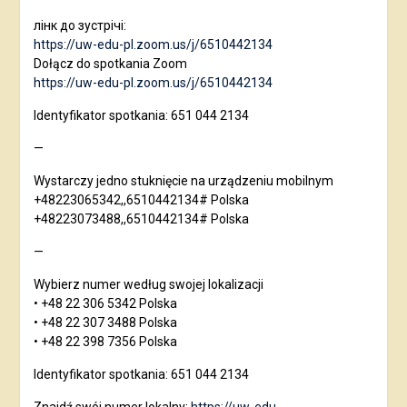
лінк до зустрічі:
https://uw-edu-pl.zoom.us/j/6510442134
Dołącz do spotkania Zoom
https://uw-edu-pl.zoom.us/j/6510442134
Identyfikator spotkania: 651 044 2134
—
Wystarczy jedno stuknięcie na urządzeniu mobilnym
+48223065342,,6510442134# Polska
+48223073488,,6510442134# Polska
—
Wybierz numer według swojej lokalizacji
• +48 22 306 5342 Polska
• +48 22 307 3488 Polska
• +48 22 398 7356 Polska
Identyfikator spotkania: 651 044 2134