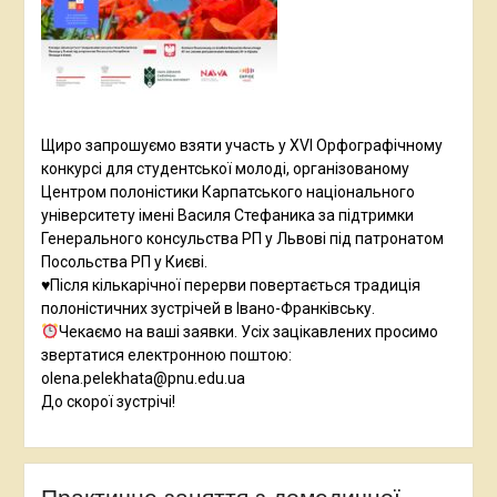
Щиро запрошуємо взяти участь у XVI Орфографічному
конкурсі для студентської молоді, організованому
Центром полоністики Карпатського національного
університету імені Василя Стефаника за підтримки
Генерального консульства РП у Львові під патронатом
Посольства РП у Києві.
♥️Після кількарічної перерви повертається традиція
полоністичних зустрічей в Івано-Франківську.
Чекаємо на ваші заявки. Усіх зацікавлених просимо
звертатися електронною поштою:
olena.pelekhata@pnu.edu.ua
До скорої зустрічі!