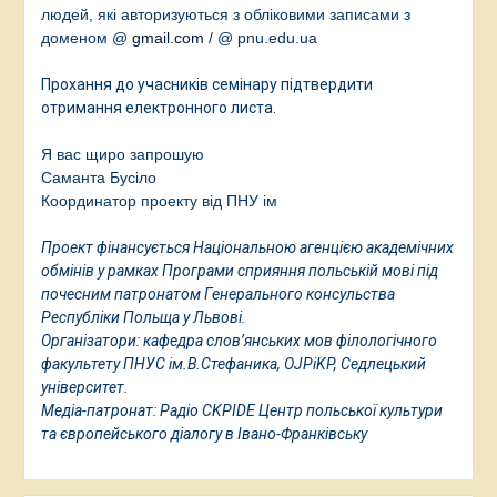
людей, які авторизуються з обліковими записами з
доменом @
gmail.com
/
@ pnu.edu.ua
Прохання до учасників семінару підтвердити
отримання електронного листа.
Я вас щиро запрошую
Саманта Бусіло
Координатор проекту від ПНУ ім
Проект фінансується Національною агенцією академічних
обмінів у рамках Програми сприяння польській мові під
почесним патронатом Генерального консульства
Республіки Польща у Львові.
Організатори: кафедра слов’янських мов філологічного
факультету ПНУС ім.В.Стефаника, OJPiKP, Седлецький
університет.
Медіа-патронат: Радіо CKPIDE Центр польської культури
та європейського діалогу в Івано-Франківську