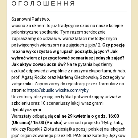
О Г О Л О Ш Е Н Н Я
Szanowni Państwo,
wiosna za oknem to już tradycyjnie czas na nasze kolejne
polonistyczne spotkanie. Tym razem serdecznie
zapraszamy do udziału w warsztatach metodycznych
poświęconych wierszom na zajęciach z jpjo/ 2.
Czy poezję
można wykorzystać w grupach początkujących? Jak
wybrać wiersz i przygotować scenariusz jednych zajęć?
Jak aktywizować uczniów?
Na te pytania będziemy
szukać odpowiedzi wspólnie z naszymi ekspertami, dr hab.
prof. Agatą Roćko oraz Marleną Olechowską. Szczegóły w
załączniku. Zapraszamy do rejestracji przez formularz na
stronie:
https://sbusilo.wixsite.com/ryby
Uczestnicy otrzymają certyfikat potwierdzający udział w
szkoleniu oraz 10 scenariuszy lekcji wraz grami
dydaktycznymi.
Warsztaty odbędą się
online 29 kwietnia o godz. 16:00
(Ukraina)/ 15:00 (Polska
) w ramach projektu “Ryby, żaby,
raki czy Rupaki? Złota dziesiątka poezji polskiej na lekcjach
jpjo” organizowanego przez IBL PAN oraz Katedrę Języków