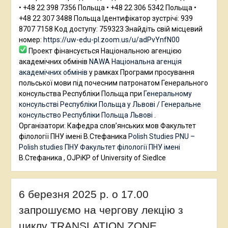
• +48 22 398 7356 Польща • +48 22 306 5342 Польща •
+48 22 307 3488 Польща Ідентифікатор зустрічі: 939
8707 7158 Код доступу: 759323 Знайдіть свій місцевий
номер:
https://uw-edu-pl.zoom.us/u/adPvYnfN00
Проект фінансується Національною агенцією
академічних обмінів
NAWA Національна агенція
академічних обмінів
у рамках Програми просування
польської мови під почесним патронатом Генерального
консульства Республіки Польща при
Генеральному
консульстві Республіки Польща у Львові / Генеральне
консульство Республіки Польща Львові
.
Організатори: Кафедра слов’янських мов Факультет
філології ПНУ імені В.Стефаника
Polish Studies PNU –
Polish studies ПНУ
Факультет філології ПНУ імені
В.Стефаника , OJPiKP of University of Siedlce
6 березня 2025 р. о 17.00
запрошуємо на чергову лекцію з
циклу TRANSLATION ZONE