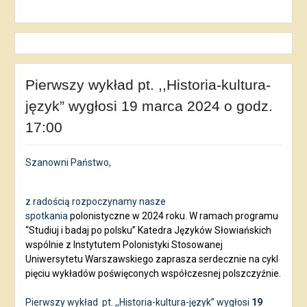
Pierwszy wykład pt. ,,Historia-kultura-
język” wygłosi 19 marca 2024 o godz.
17:00
Szanowni Państwo,
z radością rozpoczynamy nasze
spotkania
polonistyczne w 2024 roku. W ramach programu
“Studiuj i badaj po polsku” Katedra Języków Słowiańskich
wspólnie z Instytutem Polonistyki Stosowanej
Uniwersytetu Warszawskiego zaprasza serdecznie na cykl
pięciu wykładów poświęconych współczesnej polszczyźnie.
Pierwszy wykład
pt. ,,Historia-kultura-język” wygłosi
19