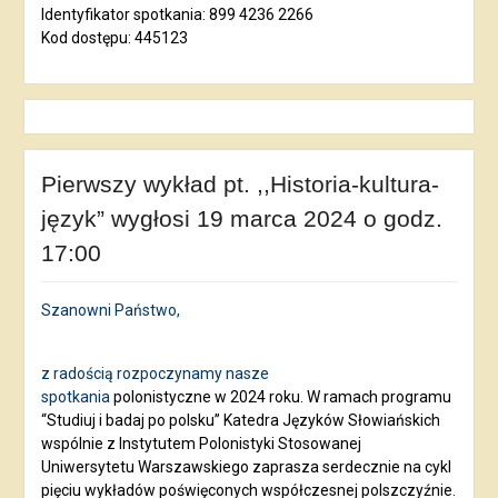
Identyfikator spotkania: 899 4236 2266
Kod dostępu: 445123
Pierwszy wykład pt. ,,Historia-kultura-
język” wygłosi 19 marca 2024 o godz.
17:00
Szanowni Państwo,
z radością rozpoczynamy nasze
spotkania
polonistyczne w 2024 roku. W ramach programu
“Studiuj i badaj po polsku” Katedra Języków Słowiańskich
wspólnie z Instytutem Polonistyki Stosowanej
Uniwersytetu Warszawskiego zaprasza serdecznie na cykl
pięciu wykładów poświęconych współczesnej polszczyźnie.