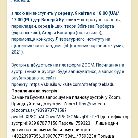
Герберта,
з якою він виступить
у середу, 9 квітня о 18:00 (UA)/
17:00 (PL)
д-р Валерій Бутевич
– літературознавець,
перекладач, серед інших. твори Збіґнєва Герберта
(українською), Андрія Бондаря (польською),
переможця конкурсу Літературного інституту на
щоденник часів пандемії («Щоденник чарівності чуми»,
2021).
Зустріч відбудеться на платформі ZOOM. Посилання на
зустріч нижче. Зустріч буде записуватися, а запис буде
опубліковано на сайті
проекту:
https://sbusilo.wixsite.com/strefaprzekladu
.
Посилання на зустріч:
Саманта Бусила запрошує на планову зустріч у Zoom.
Приєднуйтеся до зустрічі Zoom
https://uw-edu-
pl.zoom.us/j/93987077158?
pwd=hjXP8QIuA0CuwdMP5DFO6IavgDPkPF.1
Ідентифікатор
зустрічі: 939 8707 7158 Пароль: 759323 — Лише один
дотик на вашому мобільному пристрої
+48223987356,,93987077158#,,,,*759323# Польща