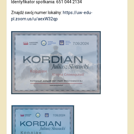
Identyfikator spotkania: 651 044 2134
Znajdź swój numer lokalny:
https://uw-edu-
pl.zoom.us/u/aexW32qp