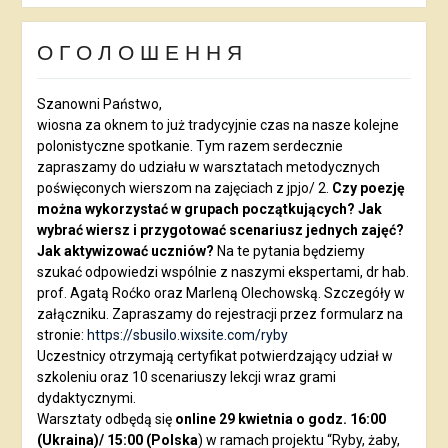
О Г О Л О Ш Е Н Н Я
Szanowni Państwo,
wiosna za oknem to już tradycyjnie czas na nasze kolejne
polonistyczne spotkanie. Tym razem serdecznie
zapraszamy do udziału w warsztatach metodycznych
poświęconych wierszom na zajęciach z jpjo/ 2.
Czy poezję
można wykorzystać w grupach początkujących? Jak
wybrać wiersz i przygotować scenariusz jednych zajęć?
Jak aktywizować uczniów?
Na te pytania będziemy
szukać odpowiedzi wspólnie z naszymi ekspertami, dr hab.
prof. Agatą Roćko oraz Marleną Olechowską. Szczegóły w
załączniku. Zapraszamy do rejestracji przez formularz na
stronie:
https://sbusilo.wixsite.com/ryby
Uczestnicy otrzymają certyfikat potwierdzający udział w
szkoleniu oraz 10 scenariuszy lekcji wraz grami
dydaktycznymi.
Warsztaty odbędą się
online 29 kwietnia o godz. 16:00
(Ukraina)/ 15:00 (Polska
) w ramach projektu “Ryby, żaby,