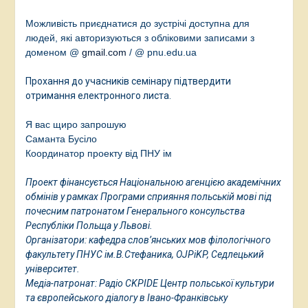
Можливість приєднатися до зустрічі доступна для
людей, які авторизуються з обліковими записами з
доменом @
gmail.com
/
@ pnu.edu.ua
Прохання до учасників семінару підтвердити
отримання електронного листа.
Я вас щиро запрошую
Саманта Бусіло
Координатор проекту від ПНУ ім
Проект фінансується Національною агенцією академічних
обмінів у рамках Програми сприяння польській мові під
почесним патронатом Генерального консульства
Республіки Польща у Львові.
Організатори: кафедра слов’янських мов філологічного
факультету ПНУС ім.В.Стефаника, OJPiKP, Седлецький
університет.
Медіа-патронат: Радіо CKPIDE Центр польської культури
та європейського діалогу в Івано-Франківську