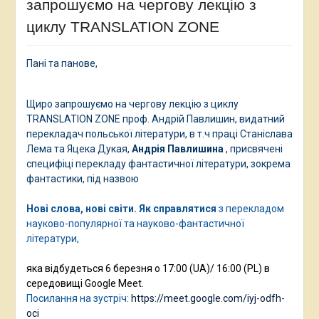
запрошуємо на чергову лекцію з
циклу TRANSLATION ZONE
Пані та панове,
Щиро запрошуємо на чергову лекцію з циклу
TRANSLATION ZONE проф. Андрій Павлишин, видатний
перекладач польської літератури, в т.ч праці Станіслава
Лема та Яцека Дукая,
Андрія Павлишина
, присвячені
специфіці перекладу фантастичної літератури, зокрема
фантастики, під назвою
Нові слова, нові світи. Як
справлятися
з перекладом
науково-популярної та науково-фантастичної
літератури,
яка відбудеться 6 березня о 17:00 (UA)/ 16:00 (PL) в
середовищі Google Meet.
Посилання на зустріч:
https://meet.google.com/iyj-odfh-
oci