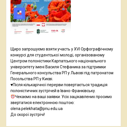
Щиро запрошуємо взяти участь у XVI Орфографічному
конкурсі для студентської молоді, організованому
Центром полоністики Карпатського національного
університету імені Василя Стефаника за підтримки
Генерального консульства РП у Львові під патронатом
Посольства РП у Києві.
♥️Після кількарічної перерви повертається традиція
полоністичних зустрічей в Івано-Франківську.
Чекаємо на ваші заявки. Усіх зацікавлених просимо
звертатися електронною поштою:
olena.pelekhata@pnu.edu.ua
До скорої зустрічі!