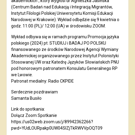
akademickich”, który wygłosi dr Agnieszka Jasińska
(Centrum Badań nad Edukacją i Integracją Migrantów,
Instytut Filologii Polskiej Uniwersytetu Komisji Edukacji
Narodowej w Krakowie). Wykład odbędzie się 9 kwietnia o
godz. 11:00 (PL)/ 12:00 (UA) w środowisku ZOOM.
Wykład odbywa się w ramach programu Promocja języka
polskiego (2024) pt. STUDIUJ i BADAJ PO POLSKU
finansowanego ze środków Narodowej Agencji Wymiany
Akademickiej organizowanego przez Instytut Polonistyki
Stosowanej UW oraz Katedrę Języków Słowiańskich PNU
pod honorowym patronatem Konsulatu Generalnego RP
we Lwowie.
Patronat medialny: Radio CKPIDE
Serdecznie pozdrawiam
Samanta Busiło
Link do spotkania:
Dołącz Zoom Spotkanie
https://us02web.zoom.us/j/89942362266?
pwd=YUdLOURpakp0UW04SlZjTkRWVVpOQT09