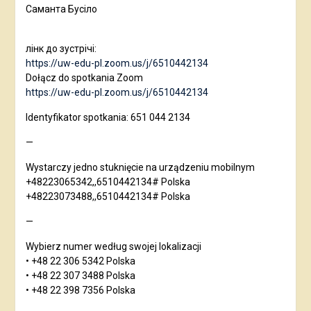
Саманта Бусіло
лінк до зустрічі:
https://uw-edu-pl.zoom.us/j/6510442134
Dołącz do spotkania Zoom
https://uw-edu-pl.zoom.us/j/6510442134
Identyfikator spotkania: 651 044 2134
—
Wystarczy jedno stuknięcie na urządzeniu mobilnym
+48223065342,,6510442134# Polska
+48223073488,,6510442134# Polska
—
Wybierz numer według swojej lokalizacji
• +48 22 306 5342 Polska
• +48 22 307 3488 Polska
• +48 22 398 7356 Polska