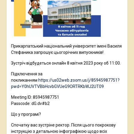
Прикарпатський національний університет імені Василя
Стефаника запрошує цьогорічних випускників!
Зустріч відбудеться онлайн 8 квітня 2023 року об 11:00.
Підключення за
покликанням
https://us02web.zoom.us/j/85945987751?
pwd=Y0hUVTVBbHcvbGVUeG9ORTRKbWJ2UT09
Meeting ID: 85945987751
Passcode: dG.dv#b2
Що у програмі?
Спочатку вас зустріне ректор. Після цього покрокову
інструкцію з детальною інфографікою щодо всіх