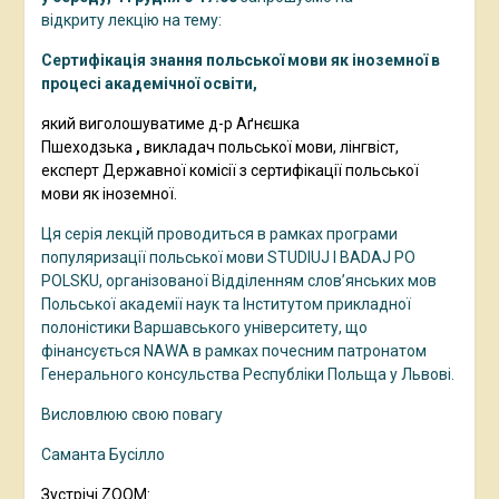
відкриту лекцію на тему:
Сертифікація знання польської мови як іноземної в
процесі академічної освіти,
який
виголошуватиме д-р Аґнєшка
Пшеходзька
,
викладач польської мови, лінгвіст,
експерт Державної комісії з сертифікації польської
мови як іноземної.
Ця серія лекцій проводиться в рамках програми
популяризації польської мови STUDIUJ I BADAJ PO
POLSKU, організованої Відділенням слов’янських мов
Польської академії наук та Інститутом прикладної
полоністики Варшавського університету, що
фінансується NAWA в рамках почесним патронатом
Генерального консульства Республіки Польща у Львові.
Висловлюю свою повагу
Саманта Бусілло
Зустрічі ZOOM: