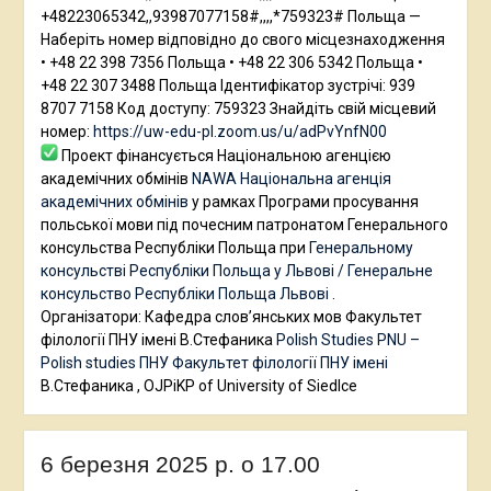
+48223065342,,93987077158#,,,,*759323# Польща —
Наберіть номер відповідно до свого місцезнаходження
• +48 22 398 7356 Польща • +48 22 306 5342 Польща •
+48 22 307 3488 Польща Ідентифікатор зустрічі: 939
8707 7158 Код доступу: 759323 Знайдіть свій місцевий
номер:
https://uw-edu-pl.zoom.us/u/adPvYnfN00
Проект фінансується Національною агенцією
академічних обмінів
NAWA Національна агенція
академічних обмінів
у рамках Програми просування
польської мови під почесним патронатом Генерального
консульства Республіки Польща при
Генеральному
консульстві Республіки Польща у Львові / Генеральне
консульство Республіки Польща Львові
.
Організатори: Кафедра слов’янських мов Факультет
філології ПНУ імені В.Стефаника
Polish Studies PNU –
Polish studies ПНУ
Факультет філології ПНУ імені
В.Стефаника , OJPiKP of University of Siedlce
6 березня 2025 р. о 17.00