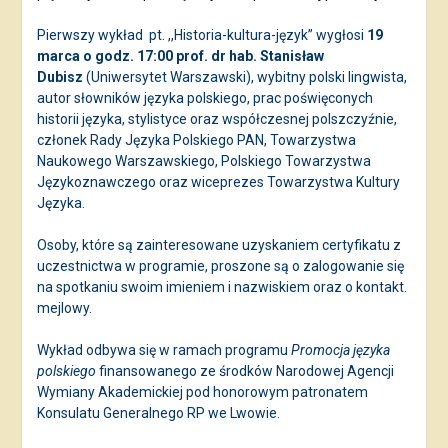
Pierwszy wykład
pt. ,,Historia-kultura-język” wygłosi
19
marca o godz. 17:00 prof. dr hab. Stanisław
Dubisz
(Uniwersytet Warszawski), wybitny polski lingwista,
autor słowników języka polskiego, prac poświęconych
historii języka, stylistyce oraz współczesnej polszczyźnie,
członek Rady Języka Polskiego PAN, Towarzystwa
Naukowego Warszawskiego, Polskiego Towarzystwa
Językoznawczego oraz wiceprezes Towarzystwa Kultury
Języka.
Osoby, które są zainteresowane uzyskaniem certyfikatu z
uczestnictwa w programie, proszone są o zalogowanie się
na spotkaniu swoim imieniem i nazwiskiem oraz o kontakt.
mejlowy.
Wykład odbywa się w ramach programu
Promocja języka
polskiego
finansowanego ze środków Narodowej Agencji
Wymiany Akademickiej pod honorowym patronatem
Konsulatu Generalnego RP we Lwowie.