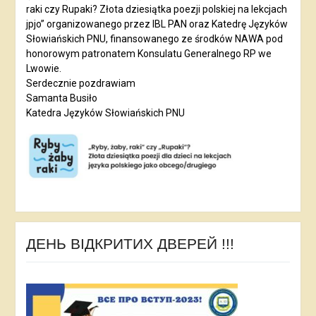
raki czy Rupaki? Złota dziesiątka poezji polskiej na lekcjach
jpjo” organizowanego przez IBL PAN oraz Katedrę Języków
Słowiańskich PNU, finansowanego ze środków NAWA pod
honorowym patronatem Konsulatu Generalnego RP we
Lwowie.
Serdecznie pozdrawiam
Samanta Busiło
Katedra Języków Słowiańskich PNU
ДЕНЬ ВІДКРИТИХ ДВЕРЕЙ !!!