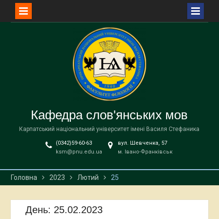
Перейти
до
вмісту
Кафедра слов'янських мов
Карпатський національний університет імені Василя Стефаника
(0342)59-60-63
вул. Шевченка, 57
ksm@pnu.edu.ua
м. Івано-Франківськ
Головна
2023
Лютий
25
День:
25.02.2023