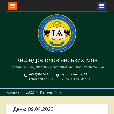
Перейти
до
вмісту
Кафедра слов'янських мов
Карпатський національний університет імені Василя Стефаника
(0342)59-60-63
вул. Шевченка, 57
ksm@pnu.edu.ua
м. Івано-Франківськ
Головна
2022
Квітень
9
День:
09.04.2022