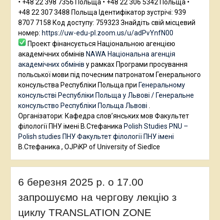
• +48 22 398 7356 Польща • +48 22 306 5342 Польща •
+48 22 307 3488 Польща Ідентифікатор зустрічі: 939
8707 7158 Код доступу: 759323 Знайдіть свій місцевий
номер:
https://uw-edu-pl.zoom.us/u/adPvYnfN00
Проект фінансується Національною агенцією
академічних обмінів
NAWA Національна агенція
академічних обмінів
у рамках Програми просування
польської мови під почесним патронатом Генерального
консульства Республіки Польща при
Генеральному
консульстві Республіки Польща у Львові / Генеральне
консульство Республіки Польща Львові
.
Організатори: Кафедра слов’янських мов Факультет
філології ПНУ імені В.Стефаника
Polish Studies PNU –
Polish studies ПНУ
Факультет філології ПНУ імені
В.Стефаника , OJPiKP of University of Siedlce
6 березня 2025 р. о 17.00
запрошуємо на чергову лекцію з
циклу TRANSLATION ZONE