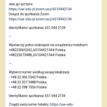
лінк до зустрічі:
https://uw-edu-pl.zoom.us/j/6510442134
Dołącz do spotkania Zoom
https://uw-edu-pl.zoom.us/j/6510442134
Identyfikator spotkania: 651 044 2134
—
Wystarczy jedno stuknięcie na urządzeniu mobilnym
+48223065342,,6510442134# Polska
+48223073488,,6510442134# Polska
—
Wybierz numer według swojej lokalizacji
• +48 22 306 5342 Polska
• +48 22 307 3488 Polska
• +48 22 398 7356 Polska
Identyfikator spotkania: 651 044 2134
Znajdź swój numer lokalny:
https://uw-edu-