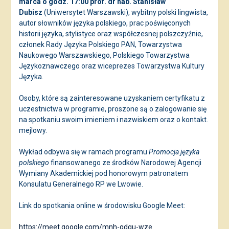
marca o godz. 17:00 prof. dr hab. Stanisław
Dubisz
(Uniwersytet Warszawski), wybitny polski lingwista,
autor słowników języka polskiego, prac poświęconych
historii języka, stylistyce oraz współczesnej polszczyźnie,
członek Rady Języka Polskiego PAN, Towarzystwa
Naukowego Warszawskiego, Polskiego Towarzystwa
Językoznawczego oraz wiceprezes Towarzystwa Kultury
Języka.
Osoby, które są zainteresowane uzyskaniem certyfikatu z
uczestnictwa w programie, proszone są o zalogowanie się
na spotkaniu swoim imieniem i nazwiskiem oraz o kontakt.
mejlowy.
Wykład odbywa się w ramach programu
Promocja języka
polskiego
finansowanego ze środków Narodowej Agencji
Wymiany Akademickiej pod honorowym patronatem
Konsulatu Generalnego RP we Lwowie.
Link do spotkania online w środowisku Google Meet:
https://meet.google.com/mnh-gdqu-wze