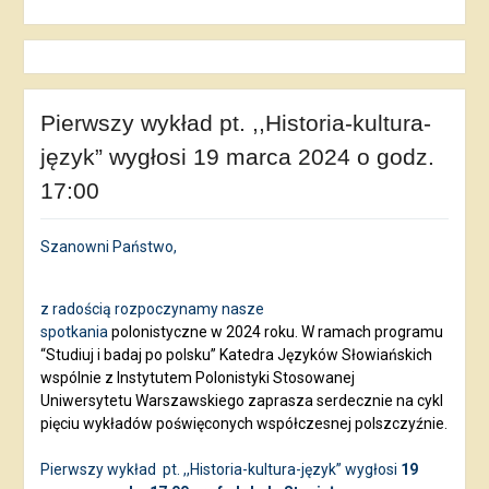
Pierwszy wykład pt. ,,Historia-kultura-
język” wygłosi 19 marca 2024 o godz.
17:00
Szanowni Państwo,
z radością rozpoczynamy nasze
spotkania
polonistyczne w 2024 roku. W ramach programu
“Studiuj i badaj po polsku” Katedra Języków Słowiańskich
wspólnie z Instytutem Polonistyki Stosowanej
Uniwersytetu Warszawskiego zaprasza serdecznie na cykl
pięciu wykładów poświęconych współczesnej polszczyźnie.
Pierwszy wykład
pt. ,,Historia-kultura-język” wygłosi
19