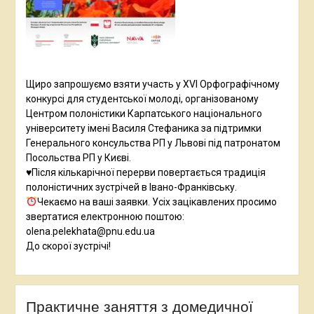
Щиро запрошуємо взяти участь у XVI Орфографічному
конкурсі для студентської молоді, організованому
Центром полоністики Карпатського національного
університету імені Василя Стефаника за підтримки
Генерального консульства РП у Львові під патронатом
Посольства РП у Києві.
♥️Після кількарічної перерви повертається традиція
полоністичних зустрічей в Івано-Франківську.
Чекаємо на ваші заявки. Усіх зацікавлених просимо
звертатися електронною поштою:
olena.pelekhata@pnu.edu.ua
До скорої зустрічі!
Практичне заняття з домедичної