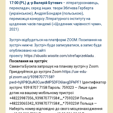
17:00 (PL)
д-р Валерій Бутевич
– літературознавець,
перекладач, серед інших. твори Збіґнєва Герберта
(українською), Андрія Бондаря (польською),
переможця конкурсу Літературного інституту на
щоденник часів пандемії («Щоденник чарівності чуми»,
2021).
Зустріч відбудеться на платформі ZOOM. Посилання на
зустріч нижче. Зустріч буде записуватися, а запис буде
опубліковано на сайті
проекту:
https://sbusilo.wixsite.com/strefaprzekladu
.
Посилання на зустріч:
Саманта Бусила запрошує на планову зустріч у Zoom.
Приєднуйтеся до зустрічі Zoom
https://uw-edu-
pl.zoom.us/j/93987077158?
pwd=hjXP8QIuA0CuwdMP5DFO6IavgDPkPF.1
Ідентифікатор
зустрічі: 939 8707 7158 Пароль: 759323 — Лише один
дотик на вашому мобільному пристрої
+48223987356,,93987077158#,,,,*759323# Польща
+48223065342,,93987077158#,,,,*759323# Польща —
Наберіть номер відповідно до свого місцезнаходження