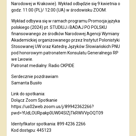
Narodowej w Krakowie). Wykład odbędzie się 9 kwietnia o
godz. 11:00 (PL)/ 12:00 (UA) w środowisku ZOOM.
Wykład odbywa się w ramach programu Promocja języka
polskiego (2024) pt. STUDIUJ i BADAJ PO POLSKU
finansowanego ze środków Narodowej Agencji Wymiany
Akademickiej organizowanego przez Instytut Polonistyki
Stosowanej UW oraz Katedrę Języków Słowiańskich PNU
pod honorowym patronatem Konsulatu Generalnego RP
we Lwowie.
Patronat medialny: Radio CKPIDE
Serdecznie pozdrawiam
Samanta Busiło
Link do spotkania:
Dołącz Zoom Spotkanie
https://us02web.zoom.us/j/89942362266?
pwd=YUdLOURpakp0UW04SlZjTkRWVVpOQT09
Identyfikator spotkania: 899 4236 2266
Kod dostępu: 445123