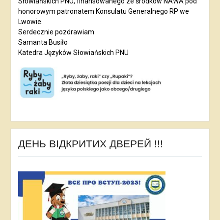
Słowiańskich PNU, finansowanego ze środków NAWA pod
honorowym patronatem Konsulatu Generalnego RP we
Lwowie.
Serdecznie pozdrawiam
Samanta Busiło
Katedra Języków Słowiańskich PNU
ДЕНЬ ВІДКРИТИХ ДВЕРЕЙ !!!