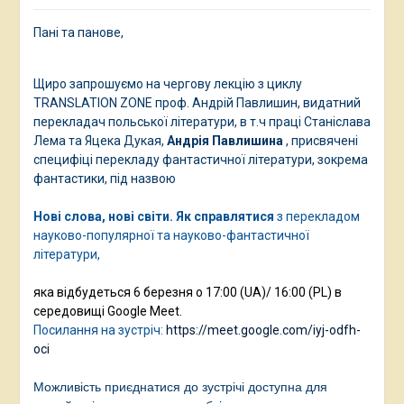
Пані та панове,
Щиро запрошуємо на чергову лекцію з циклу
TRANSLATION ZONE проф. Андрій Павлишин, видатний
перекладач польської літератури, в т.ч праці Станіслава
Лема та Яцека Дукая,
Андрія Павлишина
, присвячені
специфіці перекладу фантастичної літератури, зокрема
фантастики, під назвою
Нові слова, нові світи. Як
справлятися
з перекладом
науково-популярної та науково-фантастичної
літератури,
яка відбудеться 6 березня о 17:00 (UA)/ 16:00 (PL) в
середовищі Google Meet.
Посилання на зустріч:
https://meet.google.com/iyj-odfh-
oci
Можливість приєднатися до зустрічі доступна для