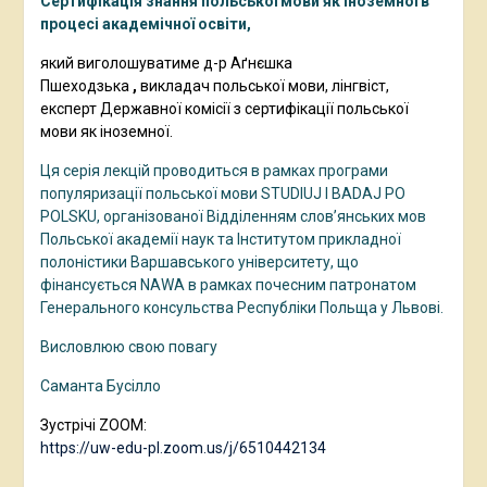
Сертифікація знання польської мови як іноземної в
процесі академічної освіти,
який
виголошуватиме д-р Аґнєшка
Пшеходзька
,
викладач польської мови, лінгвіст,
експерт Державної комісії з сертифікації польської
мови як іноземної.
Ця серія лекцій проводиться в рамках програми
популяризації польської мови STUDIUJ I BADAJ PO
POLSKU, організованої Відділенням слов’янських мов
Польської академії наук та Інститутом прикладної
полоністики Варшавського університету, що
фінансується NAWA в рамках почесним патронатом
Генерального консульства Республіки Польща у Львові.
Висловлюю свою повагу
Саманта Бусілло
Зустрічі ZOOM:
https://uw-edu-pl.zoom.us/j/6510442134