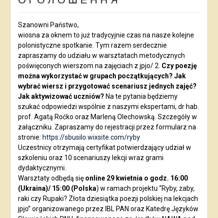
Szanowni Państwo,
wiosna za oknem to już tradycyjnie czas na nasze kolejne
polonistyczne spotkanie. Tym razem serdecznie
zapraszamy do udziału w warsztatach metodycznych
poświęconych wierszom na zajęciach z jpjo/ 2.
Czy poezję
można wykorzystać w grupach początkujących? Jak
wybrać wiersz i przygotować scenariusz jednych zajęć?
Jak aktywizować uczniów?
Na te pytania będziemy
szukać odpowiedzi wspólnie z naszymi ekspertami, dr hab.
prof. Agatą Roćko oraz Marleną Olechowską. Szczegóły w
załączniku. Zapraszamy do rejestracji przez formularz na
stronie:
https://sbusilo.wixsite.com/ryby
Uczestnicy otrzymają certyfikat potwierdzający udział w
szkoleniu oraz 10 scenariuszy lekcji wraz grami
dydaktycznymi.
Warsztaty odbędą się
online 29 kwietnia o godz. 16:00
(Ukraina)/ 15:00 (Polska
) w ramach projektu “Ryby, żaby,
raki czy Rupaki? Złota dziesiątka poezji polskiej na lekcjach
jpjo” organizowanego przez IBL PAN oraz Katedrę Języków