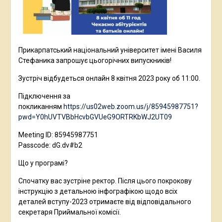
Прикарпатський національний університет імені Василя
Стефаника запрошує цьогорічних випускників!
Зустріч відбудеться онлайн 8 квітня 2023 року об 11:00.
Підключення за
покликанням
https://us02web.zoom.us/j/85945987751?
pwd=Y0hUVTVBbHcvbGVUeG9ORTRKbWJ2UT09
Meeting ID: 85945987751
Passcode: dG.dv#b2
Що у програмі?
Спочатку вас зустріне ректор. Після цього покрокову
інструкцію з детальною інфографікою щодо всіх
деталей вступу-2023 отримаєте від відповідального
секретаря Приймальної комісії.