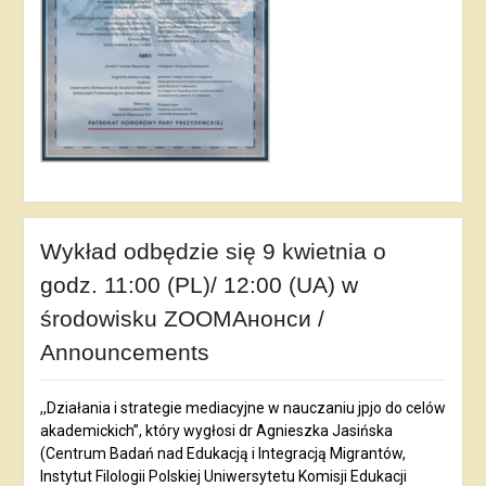
Wykład odbędzie się 9 kwietnia o
godz. 11:00 (PL)/ 12:00 (UA) w
środowisku ZOOMАнонси /
Announcements
,,Działania i strategie mediacyjne w nauczaniu jpjo do celów
akademickich”, który wygłosi dr Agnieszka Jasińska
(Centrum Badań nad Edukacją i Integracją Migrantów,
Instytut Filologii Polskiej Uniwersytetu Komisji Edukacji