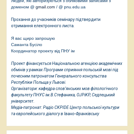
людей, які авторизуються з обліковими записами з
доменом @
gmail.com
/
@ pnu.edu.ua
Прохання до учасників семінару підтвердити
отримання електронного листа.
Я вас щиро запрошую
Саманта Бусіло
Координатор проекту від ПНУ ім
Проект фінансується Національною агенцією академічних
обмінів у рамках Програми сприяння польській мові під
почесним патронатом Генерального консульства
Республіки Польща у Львові.
Організатори: кафедра слов’янських мов філологічного
факультету ПНУС ім.В.Стефаника, OJPiKP, Седлецький
університет.
Медіа-патронат: Радіо CKPIDE Центр польської культури
та європейського діалогу в Івано-Франківську