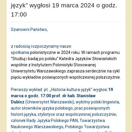
język” wygłosi 19 marca 2024 o godz.
17:00
Szanowni Państwo,
z radością rozpoczynamy nasze
spotkania
polonistyczne w 2024 roku. W ramach programu
“Studiuj i badaj po polsku” Katedra Języków Słowiańskich
wspólnie z Instytutem Polonistyki Stosowanej
Uniwersytetu Warszawskiego zaprasza serdecznie na cykl
pięciu wykładów poświęconych współczesnej polszczyźnie.
Pierwszy wykład
pt. ,,Historia-kultura-język” wygłosi
19
marca o godz. 17:00 prof. dr hab. Stanisław
Dubisz
(Uniwersytet Warszawski), wybitny polski lingwista,
autor słowników języka polskiego, prac poświęconych
historii języka, stylistyce oraz współczesnej polszczyźnie,
członek Rady Języka Polskiego PAN, Towarzystwa
Naukowego Warszawskiego, Polskiego Towarzystwa