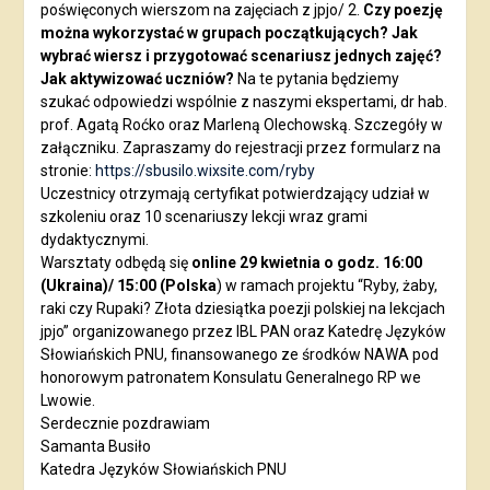
poświęconych wierszom na zajęciach z jpjo/ 2.
Czy poezję
można wykorzystać w grupach początkujących? Jak
wybrać wiersz i przygotować scenariusz jednych zajęć?
Jak aktywizować uczniów?
Na te pytania będziemy
szukać odpowiedzi wspólnie z naszymi ekspertami, dr hab.
prof. Agatą Roćko oraz Marleną Olechowską. Szczegóły w
załączniku. Zapraszamy do rejestracji przez formularz na
stronie:
https://sbusilo.wixsite.com/ryby
Uczestnicy otrzymają certyfikat potwierdzający udział w
szkoleniu oraz 10 scenariuszy lekcji wraz grami
dydaktycznymi.
Warsztaty odbędą się
online 29 kwietnia o godz. 16:00
(Ukraina)/ 15:00 (Polska
) w ramach projektu “Ryby, żaby,
raki czy Rupaki? Złota dziesiątka poezji polskiej na lekcjach
jpjo” organizowanego przez IBL PAN oraz Katedrę Języków
Słowiańskich PNU, finansowanego ze środków NAWA pod
honorowym patronatem Konsulatu Generalnego RP we
Lwowie.
Serdecznie pozdrawiam
Samanta Busiło
Katedra Języków Słowiańskich PNU