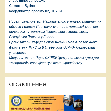
Я вас щиро запрошую
Саманта Бусіло
Координатор проекту від ПНУ ім
Проект фінансується Національною агенцією академічних
обмінів у рамках Програми сприяння польській мові під
почесним патронатом Генерального консульства
Республіки Польща у Львові.
Організатори: кафедра слов’янських мов філологічного
факультету ПНУС ім.В.Стефаника, OJPiKP, Седлецький
університет.
Медіа-патронат: Радіо CKPIDE Центр польської культури
та європейського діалогу в Івано-Франківську
ОГОЛОШЕННЯ