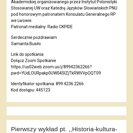
Akademickiej organizowanego przez Instytut Polonistyki
Stosowanej UW oraz Katedrę Języków Słowiańskich PNU
pod honorowym patronatem Konsulatu Generalnego RP
we Lwowie.
Patronat medialny: Radio CKPIDE
Serdecznie pozdrawiam
Samanta Busiło
Link do spotkania:
Dołącz Zoom Spotkanie
https://us02web.zoom.us/j/89942362266?
pwd=YUdLOURpakp0UW04SlZjTkRWVVpOQT09
Identyfikator spotkania: 899 4236 2266
Kod dostępu: 445123
Pierwszy wykład pt. ,,Historia-kultura-