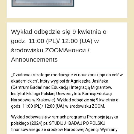
Wykład odbędzie się 9 kwietnia o
godz. 11:00 (PL)/ 12:00 (UA) w
środowisku ZOOMАнонси /
Announcements
,,Działania i strategie mediacyjne w nauczaniu jpjo do celów
akademickich”, który wygłosi dr Agnieszka Jasińska
(Centrum Badań nad Edukacją i Integracją Migrantów,
Instytut Filologii Polskiej Uniwersytetu Komisji Edukacji
Narodowej w Krakowie). Wykład odbędzie się 9 kwietnia o
godz. 11:00 (PL)/ 12:00 (UA) w środowisku ZOOM.
Wykład odbywa się w ramach programu Promocja języka
polskiego (2024) pt. STUDIUJ i BADAJ PO POLSKU
finansowanego ze środków Narodowej Agencji Wymiany