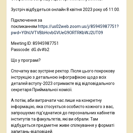
Зустріч відбудеться онлайн 8 квітня 2023 року об 11:00.
Підключення за
покликанням
https://us02web.zoom.us/j/85945987751?
pwd=Y0hUVTVBbHcvbGVUeG9ORTRKbWJ2UT09
Meeting ID: 85945987751
Passcode: dG.dv#b2
Що у програмі?
Спочатку вас зустріне ректор. Після цього покрокову
інструкцію з детальною інфографікою щодо всіх
деталей вступу-2023 отримаєте від відповідального
секретаря Приймальної комісії.
А потім, аби витрачати час лише на конкретну
інформацію, яка стосується особисто кожного з вас,
запрошуємо під’єднатися до персональних кабінетів
інститутів та факультетів, які ви обрали. Там
відбудеться предметне живе спілкування у форматі
запитань-відповідей.