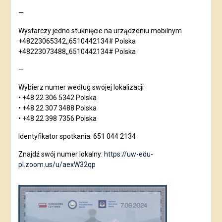
—
Wystarczy jedno stuknięcie na urządzeniu mobilnym
+48223065342,,6510442134# Polska
+48223073488,,6510442134# Polska
—
Wybierz numer według swojej lokalizacji
• +48 22 306 5342 Polska
• +48 22 307 3488 Polska
• +48 22 398 7356 Polska
Identyfikator spotkania: 651 044 2134
Znajdź swój numer lokalny:
https://uw-edu-
pl.zoom.us/u/aexW32qp