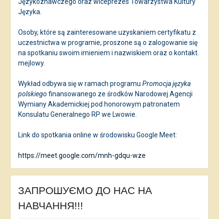
Językoznawczego oraz wiceprezes Towarzystwa Kultury
Języka.
Osoby, które są zainteresowane uzyskaniem certyfikatu z
uczestnictwa w programie, proszone są o zalogowanie się
na spotkaniu swoim imieniem i nazwiskiem oraz o kontakt.
mejlowy.
Wykład odbywa się w ramach programu
Promocja języka
polskiego
finansowanego ze środków Narodowej Agencji
Wymiany Akademickiej pod honorowym patronatem
Konsulatu Generalnego RP we Lwowie.
Link do spotkania online w środowisku Google Meet:
https://meet.google.com/mnh-gdqu-wze
ЗАПРОШУЄМО ДО НАС НА
НАВЧАННЯ!!!