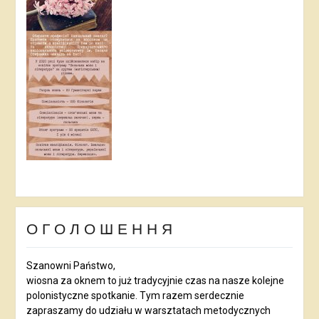
О Г О Л О Ш Е Н Н Я
Szanowni Państwo,
wiosna za oknem to już tradycyjnie czas na nasze kolejne
polonistyczne spotkanie. Tym razem serdecznie
zapraszamy do udziału w warsztatach metodycznych