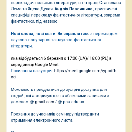
перекладач польської літератури, в т.ч праці Станіслава
Лема та Яцека Дукая,
Андрія Павлишина
, присвячені
специфіці перекладу фантастичної літератури, зокрема
фантастики, під назвою
Нові слова, нові світи. Як
справлятися
з перекладом
науково-популярної та науково-фантастичної
літератури,
яка відбудеться 6 березня о 17:00 (UA)/ 16:00 (PL) в
середовищі Google Meet.
Посилання на зустріч:
https://meet.google.com/iyj-odfh-
oci
Можливість приєднатися до зустрічі доступна для
людей, які авторизуються з обліковими записами з
доменом @
gmail.com
/
@ pnu.edu.ua
Прохання до учасників семінару підтвердити
отримання електронного листа.