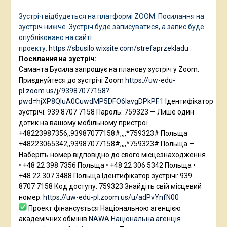
Зустріч відбудеться на платформі ZOOM. Посилання на
зустріч нижче. Зустріч буде записуватися, а запис буде
опубліковано на сайті
проекту:
https://sbusilo.wixsite.com/strefaprzekladu
.
Посилання на зустріч:
Саманта Бусила запрошує на планову зустріч у Zoom.
Приєднуйтеся до зустрічі Zoom
https://uw-edu-
pl.zoom.us/j/93987077158?
pwd=hjXP8QIuA0CuwdMP5DFO6IavgDPkPF.1
Ідентифікатор
зустрічі: 939 8707 7158 Пароль: 759323 — Лише один
дотик на вашому мобільному пристрої
+48223987356,,93987077158#,,,,*759323# Польща
+48223065342,,93987077158#,,,,*759323# Польща —
Наберіть номер відповідно до свого місцезнаходження
• +48 22 398 7356 Польща • +48 22 306 5342 Польща •
+48 22 307 3488 Польща Ідентифікатор зустрічі: 939
8707 7158 Код доступу: 759323 Знайдіть свій місцевий
номер:
https://uw-edu-pl.zoom.us/u/adPvYnfN00
Проект фінансується Національною агенцією
академічних обмінів
NAWA Національна агенція