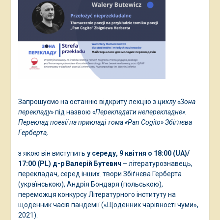
Запрошуємо на останню відкриту лекцію з
циклу «Зона
перекладу»
під назвою
«Перекладати неперекладне».
Переклад поезії на прикладі тома «Pan Cogito» Збіґнєва
Герберта,
з якою він виступить
у середу, 9 квітня о 18:00 (UA)/
17:00 (PL)
д-р Валерій Бутевич
– літературознавець,
перекладач, серед інших. твори Збіґнєва Герберта
(українською), Андрія Бондаря (польською),
переможця конкурсу Літературного інституту на
щоденник часів пандемії («Щоденник чарівності чуми»,
2021).