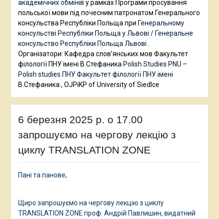
академічних обмінів
у рамках Програми просування
польської мови під почесним патронатом Генерального
консульства Республіки Польща при
Генеральному
консульстві Республіки Польща у Львові / Генеральне
консульство Республіки Польща Львові
.
Організатори: Кафедра слов’янських мов Факультет
філології ПНУ імені В.Стефаника
Polish Studies PNU –
Polish studies ПНУ
Факультет філології ПНУ імені
В.Стефаника , OJPiKP of University of Siedlce
6 березня 2025 р. о 17.00
запрошуємо на чергову лекцію з
циклу TRANSLATION ZONE
Пані та панове,
Щиро запрошуємо на чергову лекцію з циклу
TRANSLATION ZONE проф. Андрій Павлишин, видатний