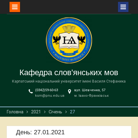
Перейти
до
вмісту
Кафедра слов'янських мов
Карпатський національний університет імені Василя Стефаника
(0342)59-60-63
вул. Шевченка, 57
ksm@pnu.edu.ua
м. Івано-Франківськ
Головна
2021
Січень
27
День:
27.01.2021