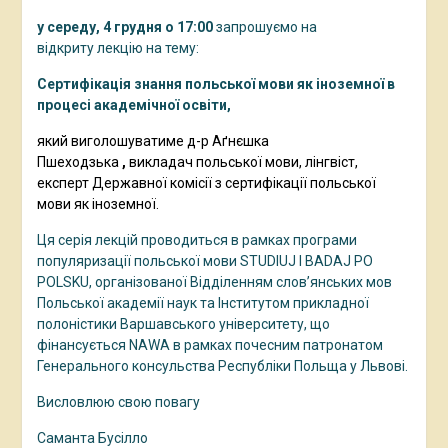
у середу, 4 грудня о 17:00
запрошуємо на
відкриту лекцію на тему:
Сертифікація знання польської мови як іноземної в
процесі академічної освіти,
який
виголошуватиме д-р Аґнєшка
Пшеходзька
,
викладач польської мови, лінгвіст,
експерт Державної комісії з сертифікації польської
мови як іноземної.
Ця серія лекцій проводиться в рамках програми
популяризації польської мови STUDIUJ I BADAJ PO
POLSKU, організованої Відділенням слов’янських мов
Польської академії наук та Інститутом прикладної
полоністики Варшавського університету, що
фінансується NAWA в рамках почесним патронатом
Генерального консульства Республіки Польща у Львові.
Висловлюю свою повагу
Саманта Бусілло