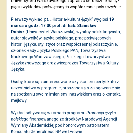
Uniwersytetu Warszawskiego zaprasza serdecznie na cykl
pięciu wykładów poświęconych współczesnej polszczyźnie.
Pierwszy wykład
pt. ,,Historia-kultura-język” wygłosi
19
marca o godz. 17:00 prof. dr hab. Stanisław
Dubisz
(Uniwersytet Warszawski), wybitny polski lingwista,
autor słowników języka polskiego, prac poświęconych
historii języka, stylistyce oraz współczesnej polszczyźnie,
członek Rady Języka Polskiego PAN, Towarzystwa
Naukowego Warszawskiego, Polskiego Towarzystwa
Językoznawczego oraz wiceprezes Towarzystwa Kultury
Języka.
Osoby, które są zainteresowane uzyskaniem certyfikatu z
uczestnictwa w programie, proszone są o zalogowanie się
na spotkaniu swoim imieniem i nazwiskiem oraz o kontakt.
mejlowy.
Wykład odbywa się w ramach programu
Promocja języka
polskiego
finansowanego ze środków Narodowej Agencji
Wymiany Akademickiej pod honorowym patronatem
Konsulatu Generalnego RP we Lwowie.