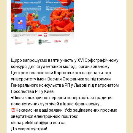
Щиро запрошуємо взяти участь у XVI Орфографічному
конкурсі для студентської молоді, організованому
Центром полоністики Карпатського національного
університету імені Василя Стефаника за підтримки
Генерального консульства РП у Львові під патронатом
Посольства РП у Києві.
♥️Після кількарічної перерви повертається традиція
полоністичних зустрічей в Івано-Франківську.
Чекаємо на ваші заявки. Усіх зацікавлених просимо
звертатися електронною поштою:
olena.pelekhata@pnu.edu.ua
До скорої зустрічі!