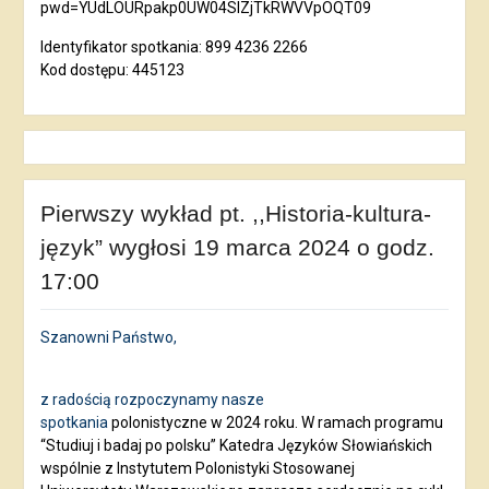
pwd=YUdLOURpakp0UW04SlZjTkRWVVpOQT09
Identyfikator spotkania: 899 4236 2266
Kod dostępu: 445123
Pierwszy wykład pt. ,,Historia-kultura-
język” wygłosi 19 marca 2024 o godz.
17:00
Szanowni Państwo,
z radością rozpoczynamy nasze
spotkania
polonistyczne w 2024 roku. W ramach programu
“Studiuj i badaj po polsku” Katedra Języków Słowiańskich
wspólnie z Instytutem Polonistyki Stosowanej