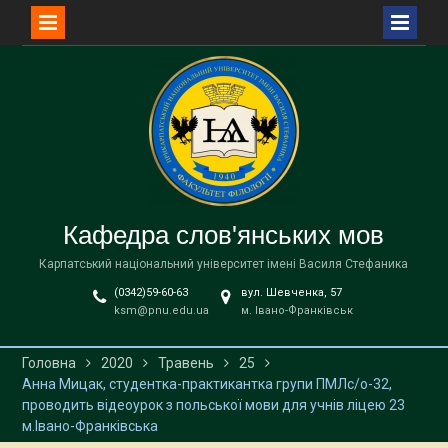
Перейти
до
вмісту
Кафедра слов'янських мов
Карпатський національний університет імені Василя Стефаника
(0342)59-60-63
вул. Шевченка, 57
ksm@pnu.edu.ua
м. Івано-Франківськ
Головна
2020
Травень
25
Анна Мицак, студентка-практикантка групи ПМЛс/о-32,
проводить відеоурок з польської мови для учнів ліцею 23
м.Івано-Франківська