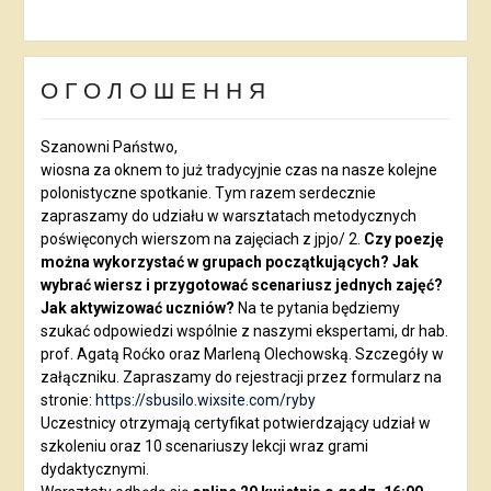
О Г О Л О Ш Е Н Н Я
Szanowni Państwo,
wiosna za oknem to już tradycyjnie czas na nasze kolejne
polonistyczne spotkanie. Tym razem serdecznie
zapraszamy do udziału w warsztatach metodycznych
poświęconych wierszom na zajęciach z jpjo/ 2.
Czy poezję
można wykorzystać w grupach początkujących? Jak
wybrać wiersz i przygotować scenariusz jednych zajęć?
Jak aktywizować uczniów?
Na te pytania będziemy
szukać odpowiedzi wspólnie z naszymi ekspertami, dr hab.
prof. Agatą Roćko oraz Marleną Olechowską. Szczegóły w
załączniku. Zapraszamy do rejestracji przez formularz na
stronie:
https://sbusilo.wixsite.com/ryby
Uczestnicy otrzymają certyfikat potwierdzający udział w
szkoleniu oraz 10 scenariuszy lekcji wraz grami
dydaktycznymi.