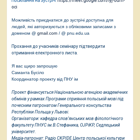
Посилання на зустріч:
https://meet.google.com/iyj-odfh-
oci
Можливість приєднатися до зустрічі доступна для
людей, які авторизуються з обліковими записами з
доменом @
gmail.com
/
@ pnu.edu.ua
Прохання до учасників семінару підтвердити
отримання електронного листа.
Я вас щиро запрошую
Саманта Бусіло
Координатор проекту від ПНУ ім
Проект фінансується Національною агенцією академічних
обмінів у рамках Програми сприяння польській мові під
почесним патронатом Генерального консульства
Республіки Польща у Львові.
Організатори: кафедра слов’янських мов філологічного
факультету ПНУС ім.В.Стефаника, OJPiKP, Седлецький
університет.
Медіа-патронат: Радіо CKPIDE Центр польської культури