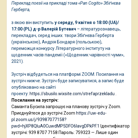
Переклад поезії на прикладі тома «Pan Cogito» Збіґнєва
Герберта,
з якою він виступить
у середу, 9 квітня о 18:00 (UA)/
17:00 (PL)
д-р Валерій Бутевич
– літературознавець,
перекладач, серед інших. твори Збіґнєва Герберта
(українською), Андрія Бондаря (польською),
переможця конкурсу Літературного інституту на
щоденник часів пандемії («Щоденник чарівності чуми»,
2021).
Зустріч відбудеться на платформі ZOOM. Посилання на
зустріч нижче. Зустріч буде записуватися, а запис буде
опубліковано на сайті
проекту:
https://sbusilo.wixsite.com/strefaprzekladu
.
Посилання на зустріч:
Саманта Бусила запрошує на планову зустріч у Zoom.
Приєднуйтеся до зустрічі Zoom
https://uw-edu-
pl.zoom.us/j/93987077158?
pwd=hjXP8QIuA0CuwdMP5DFO6IavgDPkPF.1
Ідентифікатор
зустрічі: 939 8707 7158 Пароль: 759323 — Лише один