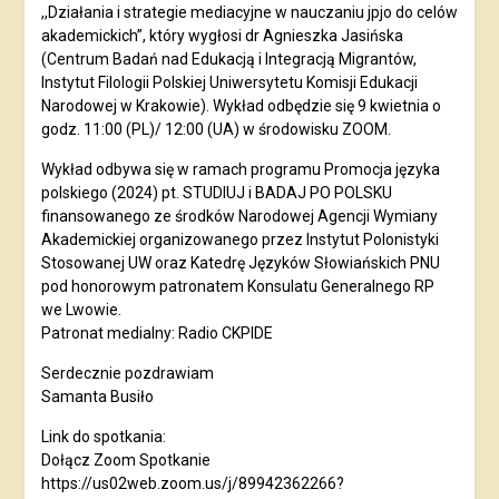
,,Działania i strategie mediacyjne w nauczaniu jpjo do celów
akademickich”, który wygłosi dr Agnieszka Jasińska
(Centrum Badań nad Edukacją i Integracją Migrantów,
Instytut Filologii Polskiej Uniwersytetu Komisji Edukacji
Narodowej w Krakowie). Wykład odbędzie się 9 kwietnia o
godz. 11:00 (PL)/ 12:00 (UA) w środowisku ZOOM.
Wykład odbywa się w ramach programu Promocja języka
polskiego (2024) pt. STUDIUJ i BADAJ PO POLSKU
finansowanego ze środków Narodowej Agencji Wymiany
Akademickiej organizowanego przez Instytut Polonistyki
Stosowanej UW oraz Katedrę Języków Słowiańskich PNU
pod honorowym patronatem Konsulatu Generalnego RP
we Lwowie.
Patronat medialny: Radio CKPIDE
Serdecznie pozdrawiam
Samanta Busiło
Link do spotkania:
Dołącz Zoom Spotkanie
https://us02web.zoom.us/j/89942362266?