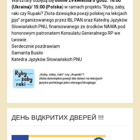
Warsztaty odbędą się
online 29 kwietnia o godz. 16:00
(Ukraina)/ 15:00 (Polska
) w ramach projektu “Ryby, żaby,
raki czy Rupaki? Złota dziesiątka poezji polskiej na lekcjach
jpjo” organizowanego przez IBL PAN oraz Katedrę Języków
Słowiańskich PNU, finansowanego ze środków NAWA pod
honorowym patronatem Konsulatu Generalnego RP we
Lwowie.
Serdecznie pozdrawiam
Samanta Busiło
Katedra Języków Słowiańskich PNU
ДЕНЬ ВІДКРИТИХ ДВЕРЕЙ !!!