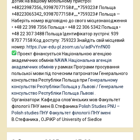
дотик на вашому мобільному пристрої
+48223987356,,93987077158#,,,,*759323# Польща
+48223065342,,93987077158#,,,,*759323# Польща —
Наберіть номер відповідно до свого місцезнаходження
• +48 22 398 7356 Польща • +48 22 306 5342 Польща •
+48 22 307 3488 Польща Ідентифікатор зустрічі: 939
8707 7158 Код доступу: 759323 Знайдіть свій місцевий
номер:
https://uw-edu-pl.zoom.us/u/adPvYnfN00
Проект фінансується Національною агенцією
академічних обмінів
NAWA Національна агенція
академічних обмінів
у рамках Програми просування
польської мови під почесним патронатом Генерального
консульства Республіки Польща при
Генеральному
консульстві Республіки Польща у Львові / Генеральне
консульство Республіки Польща Львові
.
Організатори: Кафедра слов’янських мов Факультет
філології ПНУ імені В.Стефаника
Polish Studies PNU –
Polish studies ПНУ
Факультет філології ПНУ імені
В.Стефаника , OJPiKP of University of Siedlce