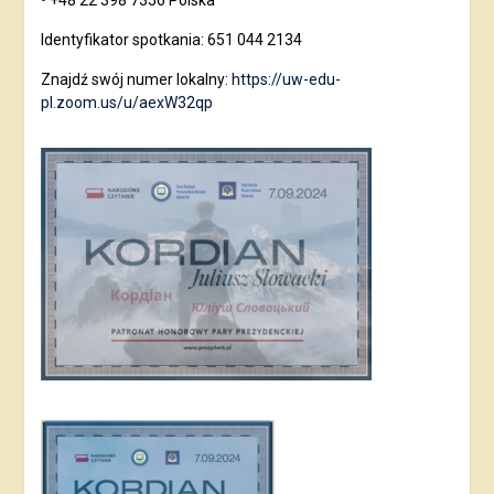
• +48 22 398 7356 Polska
Identyfikator spotkania: 651 044 2134
Znajdź swój numer lokalny:
https://uw-edu-
pl.zoom.us/u/aexW32qp