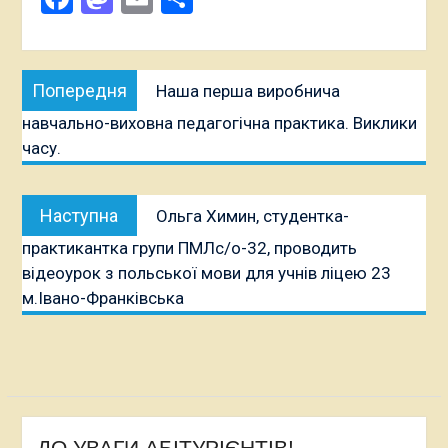
Навігація
Попередня
Попередня
Наша перша виробнича
записів
публікація:
навчально-виховна педагогічна практика. Виклики
часу.
Наступна
Наступна
Ольга Химин, студентка-
публікація:
практикантка групи ПМЛс/о-32, проводить
відеоурок з польської мови для учнів ліцею 23
м.Івано-Франківська
ДО УВАГИ АБІТУРІЄНТІВ!