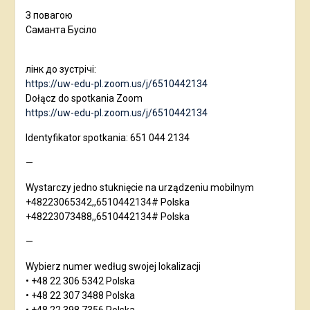
З повагою
Саманта Бусіло
лінк до зустрічі:
https://uw-edu-pl.zoom.us/j/6510442134
Dołącz do spotkania Zoom
https://uw-edu-pl.zoom.us/j/6510442134
Identyfikator spotkania: 651 044 2134
—
Wystarczy jedno stuknięcie na urządzeniu mobilnym
+48223065342,,6510442134# Polska
+48223073488,,6510442134# Polska
—
Wybierz numer według swojej lokalizacji
• +48 22 306 5342 Polska
• +48 22 307 3488 Polska