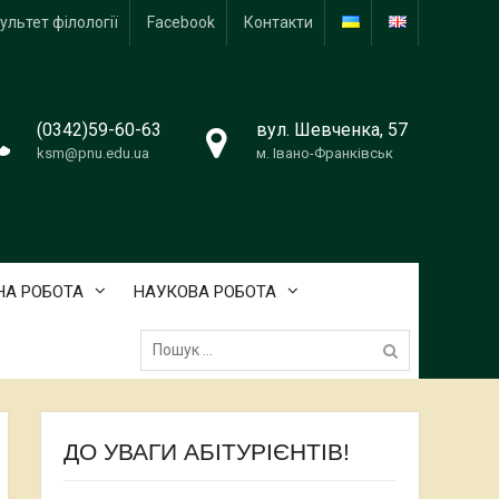
ультет філології
Facebook
Контакти
(0342)59-60-63
вул. Шевченка, 57
ksm@pnu.edu.ua
м. Івано-Франківськ
А РОБОТА
НАУКОВА РОБОТА
Пошук:
ДО УВАГИ АБІТУРІЄНТІВ!