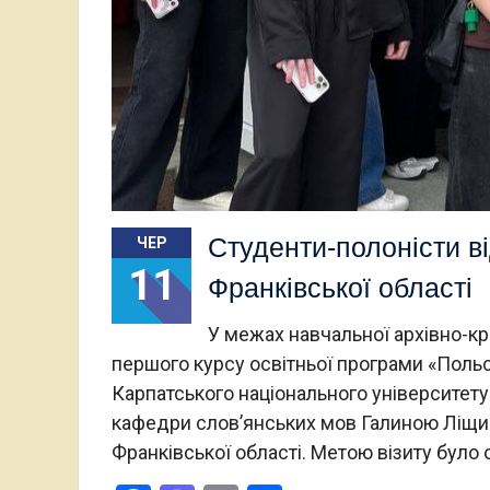
Студенти-полоністи в
ЧЕР
11
Франківської області
У межах навчальної архівно-к
першого курсу освітньої програми «Польсь
Карпатського національного університет
кафедри слов’янських мов Галиною Ліщи
Франківської області. Метою візиту бул