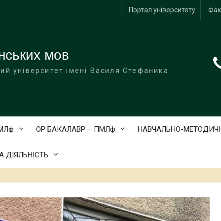
Портал університету
Фак
нських мов
ий університет імені Василя Стефаника
АМЛф
ОР БАКАЛАВР – ПМЛф
НАВЧАЛЬНО-МЕТОДИЧН
 ДІЯЛЬНІСТЬ