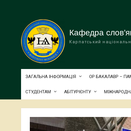
Перейти
до
вмісту
Кафедра слов'я
Карпатський національн
ЗАГАЛЬНА ІНФОРМАЦІЯ
ОР БАКАЛАВР – П
СТУДЕНТАМ
АБІТУРІЄНТУ
МІЖНАРОДНА