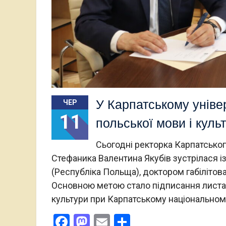
У Карпатському уніве
ЧЕР
11
польської мови і куль
Сьогодні ректорка Карпатськог
Стефаника Валентина Якубів зустрілася і
(Республіка Польща), доктором габіліто
Основною метою стало підписання листа-
культури при Карпатському національном
Facebook
Mastodon
Email
Поділитися