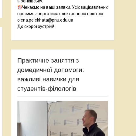
Франківську.
Чекаємо на ваші заявки. Усіх зацікавлених
просимо звертатися електронною поштою:
olena.pelekhata@pnu.edu.ua
До скорої зустрічі!
Практичне заняття з
домедичної допомоги:
важливі навички для
студентів-філологів
Відеопрогравач