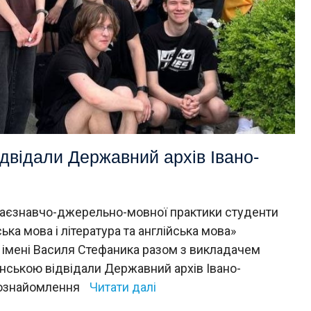
ідвідали Державний архів Івано-
раєзнавчо-джерельно-мовної практики студенти
ка мова і література та англійська мова»
у імені Василя Стефаника разом з викладачем
нською відвідали Державний архів Івано-
о ознайомлення
Читати далі