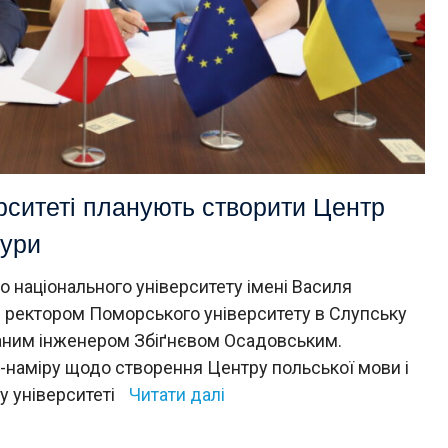
рситеті планують створити Центр
тури
о національного університету імені Василя
з ректором Поморського університету в Слупську
ваним інженером Збіґнєвом Осадовським.
наміру щодо створення Центру польської мови і
у університеті
Читати далі