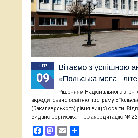
Вітаємо з успішною а
ЧЕР
09
«Польська мова і літе
Рішенням Національного агентс
акредитовано освітню програму «Польська
(бакалаврського) рівня вищої освіти. Від
видано сертифікат про акредитацію № 220
Facebook
Mastodon
Email
Поділитися