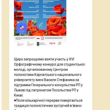
Щиро запрошуємо взяти участь у XVI
Орфографічному конкурсі для студентської
молоді, організованому Центром
полоністики Карпатського національного
університету імені Василя Стефаника за
підтримки Генерального консульства РП у
Львові під патронатом Посольства РП у
Києві.
♥️Після кількарічної перерви повертається
традиція полоністичних зустрічей в Івано-